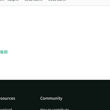
s 集群
sources
Community
wnload
How to contribute