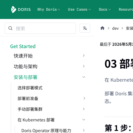
Why Doris
Use Cases
Docs
Resour
dev
安
最后
于
2026年5月
Get Started
快速开始
03 部
功能与架构
安装与部署
在 Kuberne
选择部署模式
部署 Dori
部署前准备
态。
手动部署集群
在 Kubernetes 部署
第 1 步
Doris Operator 原理与能力