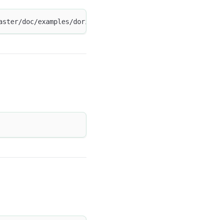
aster/doc/examples/doriscluster-sample.yaml