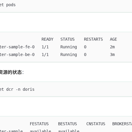
et pods
                  READY   STATUS    RESTARTS   AGE
ter-sample-fe-0   1/1     Running   0          2m
ter-sample-be-0   1/1     Running   0          3m
资源的状态
：
et dcr -n doris
             FESTATUS    BESTATUS    CNSTATUS   BROKERST
ter-sample   available   available