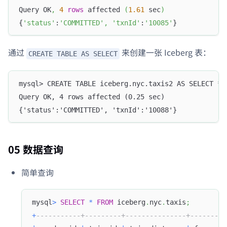
Query OK
,
4
rows
 affected 
(
1.61
 sec
)
{
'status'
:
'COMMITTED'
,
'txnId'
:
'10085'
}
通过
来创建一张 Iceberg 表：
CREATE TABLE AS SELECT
mysql> CREATE TABLE iceberg.nyc.taxis2 AS SELECT * 
Query OK, 4 rows affected (0.25 sec)
{'status':'COMMITTED', 'txnId':'10088'}
05 数据查询
简单查询
mysql
>
SELECT
*
FROM
 iceberg
.
nyc
.
taxis
;
+
-----------+---------+---------------+---------