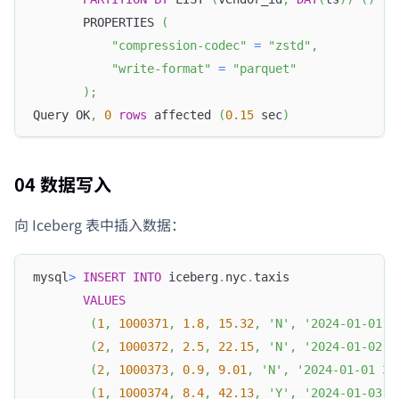
       PROPERTIES 
(
"compression-codec"
=
"zstd"
,
"write-format"
=
"parquet"
)
;
Query OK
,
0
rows
 affected 
(
0.15
 sec
)
04 数据写入
向 Iceberg 表中插入数据：
mysql
>
INSERT
INTO
 iceberg
.
nyc
.
taxis
VALUES
(
1
,
1000371
,
1.8
,
15.32
,
'N'
,
'2024-01-01 9
(
2
,
1000372
,
2.5
,
22.15
,
'N'
,
'2024-01-02 1
(
2
,
1000373
,
0.9
,
9.01
,
'N'
,
'2024-01-01 3:
(
1
,
1000374
,
8.4
,
42.13
,
'Y'
,
'2024-01-03 7