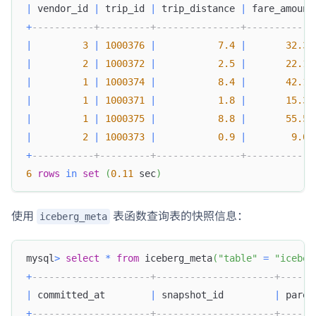
|
 vendor_id 
|
 trip_id 
|
 trip_distance 
|
 fare_amount
+
-----------+---------+---------------+------------
|
3
|
1000376
|
7.4
|
32.35
|
2
|
1000372
|
2.5
|
22.15
|
1
|
1000374
|
8.4
|
42.13
|
1
|
1000371
|
1.8
|
15.32
|
1
|
1000375
|
8.8
|
55.55
|
2
|
1000373
|
0.9
|
9.01
+
-----------+---------+---------------+------------
6
rows
in
set
(
0.11
 sec
)
使用
表函数查询表的快照信息：
iceberg_meta
mysql
>
select
*
from
 iceberg_meta
(
"table"
=
"iceber
+
---------------------+---------------------+------
|
 committed_at        
|
 snapshot_id         
|
 paren
+
---------------------+---------------------+------