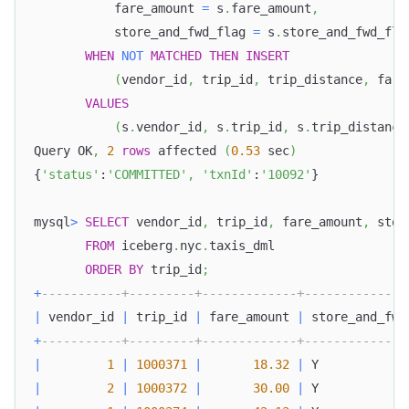
           fare_amount 
=
 s
.
fare_amount
,
           store_and_fwd_flag 
=
 s
.
store_and_fwd_fla
WHEN
NOT
MATCHED
THEN
INSERT
(
vendor_id
,
 trip_id
,
 trip_distance
,
 fare
VALUES
(
s
.
vendor_id
,
 s
.
trip_id
,
 s
.
trip_distance
Query OK
,
2
rows
 affected 
(
0.53
 sec
)
{
'status'
:
'COMMITTED'
,
'txnId'
:
'10092'
}
mysql
>
SELECT
 vendor_id
,
 trip_id
,
 fare_amount
,
 stor
FROM
 iceberg
.
nyc
.
taxis_dml
ORDER
BY
 trip_id
;
+
-----------+---------+-------------+--------------
|
 vendor_id 
|
 trip_id 
|
 fare_amount 
|
 store_and_fwd
+
-----------+---------+-------------+--------------
|
1
|
1000371
|
18.32
|
 Y            
|
2
|
1000372
|
30.00
|
 Y            