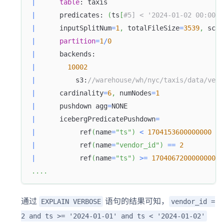
|
table
: taxis                             
|
      predicates: 
(
ts
[
#5] < '2024-01-02 00:00:0
|
      inputSplitNum
=
1
,
 totalFileSize
=
3539
,
 scan
|
partition
=
1
/
0
|
      backends:                                
|
10002
|
          s3:
//warehouse/wh/nyc/taxis/data/vend
|
      cardinality
=
6
,
 numNodes
=
1
|
      pushdown agg
=
NONE                        
|
      icebergPredicatePushdown
=
|
           ref
(
name
=
"ts"
)
<
1704153600000000
|
           ref
(
name
=
"vendor_id"
)
=
=
2
|
           ref
(
name
=
"ts"
)
>=
1704067200000000
.
.
.
.
通过
语句的结果可知，
EXPLAIN VERBOSE
vendor_id =
2 and ts >= '2024-01-01' and ts < '2024-01-02'