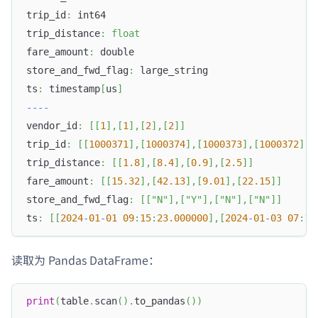
trip_id
:
 int64
trip_distance
:
float
fare_amount
:
 double
store_and_fwd_flag
:
 large_string
ts
:
 timestamp
[
us
]
-
-
-
-
vendor_id
:
[
[
1
]
,
[
1
]
,
[
2
]
,
[
2
]
]
trip_id
:
[
[
1000371
]
,
[
1000374
]
,
[
1000373
]
,
[
1000372
]
]
trip_distance
:
[
[
1.8
]
,
[
8.4
]
,
[
0.9
]
,
[
2.5
]
]
fare_amount
:
[
[
15.32
]
,
[
42.13
]
,
[
9.01
]
,
[
22.15
]
]
store_and_fwd_flag
:
[
[
"N"
]
,
[
"Y"
]
,
[
"N"
]
,
[
"N"
]
]
ts
:
[
[
2024
-
01
-
01
09
:
15
:
23.000000
]
,
[
2024
-
01
-
03
07
:
12
读取为 Pandas DataFrame：
print
(
table
.
scan
(
)
.
to_pandas
(
)
)