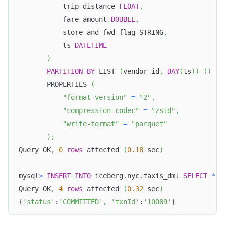
           trip_distance 
FLOAT
,
           fare_amount 
DOUBLE
,
           store_and_fwd_flag STRING
,
           ts 
DATETIME
)
PARTITION
BY
 LIST 
(
vendor_id
,
DAY
(
ts
)
)
(
)
       PROPERTIES 
(
"format-version"
=
"2"
,
"compression-codec"
=
"zstd"
,
"write-format"
=
"parquet"
)
;
Query OK
,
0
rows
 affected 
(
0.18
 sec
)
mysql
>
INSERT
INTO
 iceberg
.
nyc
.
taxis_dml 
SELECT
*
F
Query OK
,
4
rows
 affected 
(
0.32
 sec
)
{
'status'
:
'COMMITTED'
,
'txnId'
:
'10089'
}