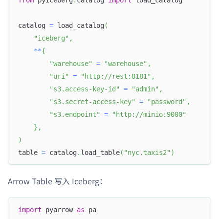
catalog 
=
 load_catalog
(
"iceberg"
,
**
{
"warehouse"
=
"warehouse"
,
"uri"
=
"http://rest:8181"
,
"s3.access-key-id"
=
"admin"
,
"s3.secret-access-key"
=
"password"
,
"s3.endpoint"
=
"http://minio:9000"
}
,
Doris Summit 26
↗
)
October 21–22 · Virtual event
table 
=
 catalog
.
load_table
(
"nyc.taxis2"
)
Arrow Table 写入 Iceberg：
↗
import
 pyarrow 
as
 pa