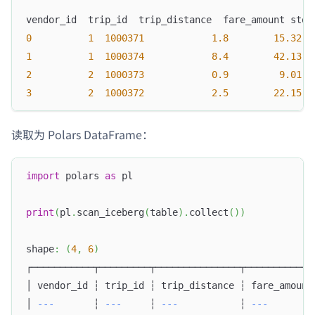
vendor_id  trip_id  trip_distance  fare_amount stor
0
1
1000371
1.8
15.32
  
1
1
1000374
8.4
42.13
  
2
2
1000373
0.9
9.01
  
3
2
1000372
2.5
22.15
  
读取为 Polars DataFrame：
import
 polars 
as
 pl
print
(
pl
.
scan_iceberg
(
table
)
.
collect
(
)
)
shape
:
(
4
,
6
)
┌───────────┬─────────┬───────────────┬────────────
│ vendor_id ┆ trip_id ┆ trip_distance ┆ fare_amount
│ 
-
-
-
       ┆ 
-
-
-
     ┆ 
-
-
-
           ┆ 
-
-
-
        