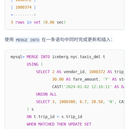
|
1000374
|
+
---------+
3
rows
in
set
(
0.06
 sec
)
使用
在一条语句中同时完成更新和插入：
MERGE INTO
mysql
>
MERGE
INTO
 iceberg
.
nyc
.
taxis_dml t
USING
(
SELECT
2
AS
 vendor_id
,
1000372
AS
 trip_i
30.00
AS
 fare_amount
,
'Y'
AS
 stor
                  CAST
(
'2024-01-02 12:10:11'
AS
DAT
UNION
ALL
SELECT
3
,
1000380
,
6.7
,
28.50
,
'N'
,
 CAST
)
 s
ON
 t
.
trip_id 
=
 s
.
trip_id
WHEN
MATCHED
THEN
UPDATE
SET