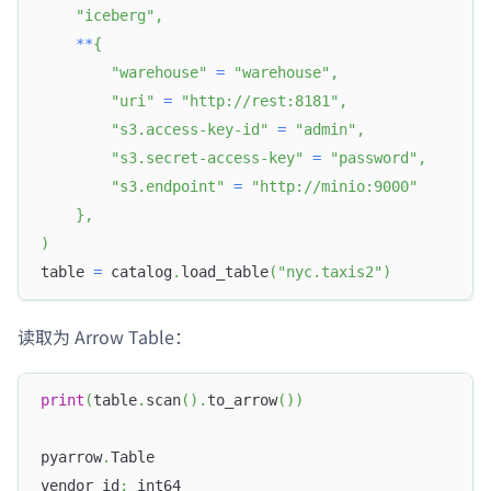
"iceberg"
,
**
{
"warehouse"
=
"warehouse"
,
"uri"
=
"http://rest:8181"
,
"s3.access-key-id"
=
"admin"
,
"s3.secret-access-key"
=
"password"
,
"s3.endpoint"
=
"http://minio:9000"
}
,
)
table 
=
 catalog
.
load_table
(
"nyc.taxis2"
)
读取为 Arrow Table：
print
(
table
.
scan
(
)
.
to_arrow
(
)
)
pyarrow
.
Table
vendor_id
:
 int64