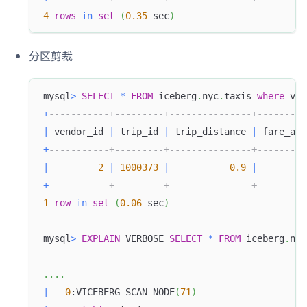
4
rows
in
set
(
0.35
 sec
)
分区剪裁
mysql
>
SELECT
*
FROM
 iceberg
.
nyc
.
taxis 
where
 ven
+
-----------+---------+---------------+---------
|
 vendor_id 
|
 trip_id 
|
 trip_distance 
|
 fare_amo
+
-----------+---------+---------------+---------
|
2
|
1000373
|
0.9
|
9
+
-----------+---------+---------------+---------
1
row
in
set
(
0.06
 sec
)
mysql
>
EXPLAIN
 VERBOSE 
SELECT
*
FROM
 iceberg
.
nyc
.
.
.
.
|
0
:VICEBERG_SCAN_NODE
(
71
)