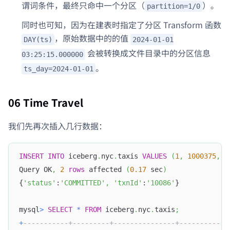
谓词条件，最终只命中一个分区（
）。
partition=1/0
同时也可知，因为在建表时指定了分区 Transform 函数
，原始数据中的的值
DAY(ts)
2024-01-01
会被转换成文件目录中的分区信息
03:25:15.000000
。
ts_day=2024-01-01
06 Time Travel
我们先再次插入几行数据：
INSERT
INTO
 iceberg
.
nyc
.
taxis 
VALUES
(
1
,
1000375
,
8
Query OK
,
2
rows
 affected 
(
0.17
 sec
)
{
'status'
:
'COMMITTED'
,
'txnId'
:
'10086'
}
mysql
>
SELECT
*
FROM
 iceberg
.
nyc
.
taxis
;
+
-----------+---------+---------------+------------