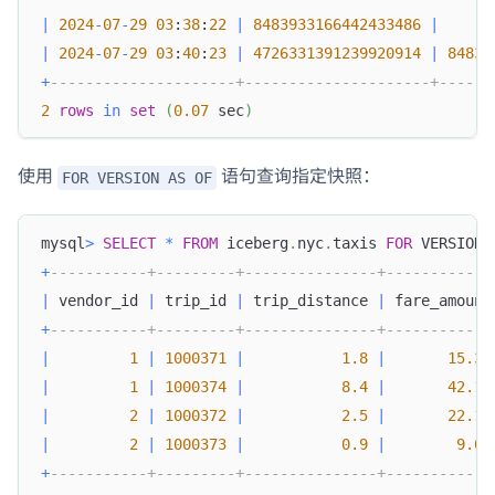
|
2024
-
07
-
29
03
:
38
:
22
|
8483933166442433486
|
|
2024
-
07
-
29
03
:
40
:
23
|
4726331391239920914
|
84839
+
---------------------+---------------------+------
2
rows
in
set
(
0.07
 sec
)
使用
语句查询指定快照：
FOR VERSION AS OF
mysql
>
SELECT
*
FROM
 iceberg
.
nyc
.
taxis 
FOR
 VERSION 
+
-----------+---------+---------------+------------
|
 vendor_id 
|
 trip_id 
|
 trip_distance 
|
 fare_amount
+
-----------+---------+---------------+------------
|
1
|
1000371
|
1.8
|
15.32
|
1
|
1000374
|
8.4
|
42.13
|
2
|
1000372
|
2.5
|
22.15
|
2
|
1000373
|
0.9
|
9.01
+
-----------+---------+---------------+------------