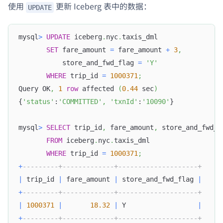
使用
更新 Iceberg 表中的数据：
UPDATE
mysql
>
UPDATE
 iceberg
.
nyc
.
taxis_dml
SET
 fare_amount 
=
 fare_amount 
+
3
,
           store_and_fwd_flag 
=
'Y'
WHERE
 trip_id 
=
1000371
;
Query OK
,
1
row
 affected 
(
0.44
 sec
)
{
'status'
:
'COMMITTED'
,
'txnId'
:
'10090'
}
mysql
>
SELECT
 trip_id
,
 fare_amount
,
 store_and_fwd_f
FROM
 iceberg
.
nyc
.
taxis_dml
WHERE
 trip_id 
=
1000371
;
+
---------+-------------+--------------------+
|
 trip_id 
|
 fare_amount 
|
 store_and_fwd_flag 
|
+
---------+-------------+--------------------+
|
1000371
|
18.32
|
 Y                  
|
+
---------+-------------+--------------------+