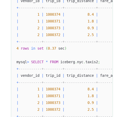
|
 vendor_id 
|
 trip_id 
|
 trip_distance 
|
 fare_amo
+
-----------+---------+---------------+---------
|
1
|
1000374
|
8.4
|
42
|
1
|
1000371
|
1.8
|
15
|
2
|
1000373
|
0.9
|
9
|
2
|
1000372
|
2.5
|
22
+
-----------+---------+---------------+---------
4
rows
in
set
(
0.37
 sec
)
mysql
>
SELECT
*
FROM
 iceberg
.
nyc
.
taxis2
;
+
-----------+---------+---------------+---------
|
 vendor_id 
|
 trip_id 
|
 trip_distance 
|
 fare_amo
+
-----------+---------+---------------+---------
|
1
|
1000374
|
8.4
|
42
|
1
|
1000371
|
1.8
|
15
|
2
|
1000373
|
0.9
|
9
|
2
|
1000372
|
2.5
|
22
+
-----------+---------+---------------+---------