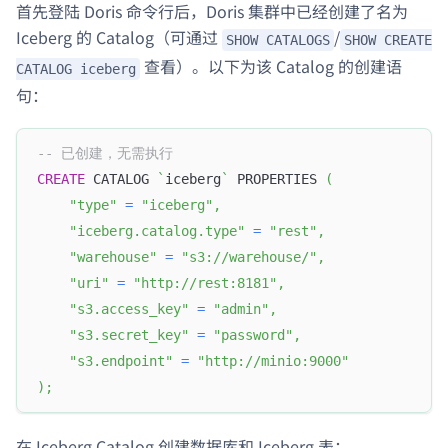
首先登陆 Doris 命令行后，Doris 集群中已经创建了名为
Iceberg 的 Catalog（可通过
/
SHOW CATALOGS
SHOW CREATE
查看）。以下为该 Catalog 的创建语
CATALOG iceberg
句：
-- 已创建，无需执行
CREATE
 CATALOG 
`
iceberg
`
 PROPERTIES 
(
"type"
=
"iceberg"
,
"iceberg.catalog.type"
=
"rest"
,
"warehouse"
=
"s3://warehouse/"
,
"uri"
=
"http://rest:8181"
,
"s3.access_key"
=
"admin"
,
"s3.secret_key"
=
"password"
,
"s3.endpoint"
=
"http://minio:9000"
)
;
在 Iceberg Catalog 创建数据库和 Iceberg 表：