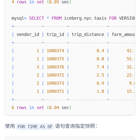
4
rows
in
set
(
0.05
 sec
)
mysql
>
SELECT
*
FROM
 iceberg
.
nyc
.
taxis 
FOR
 VERSION 
+
-----------+---------+---------------+------------
|
 vendor_id 
|
 trip_id 
|
 trip_distance 
|
 fare_amount
+
-----------+---------+---------------+------------
|
1
|
1000374
|
8.4
|
42.13
|
1
|
1000375
|
8.8
|
55.55
|
3
|
1000376
|
7.4
|
32.35
|
2
|
1000372
|
2.5
|
22.15
|
2
|
1000373
|
0.9
|
9.01
|
1
|
1000371
|
1.8
|
15.32
+
-----------+---------+---------------+------------
6
rows
in
set
(
0.04
 sec
)
使用
语句查询指定快照：
FOR TIME AS OF