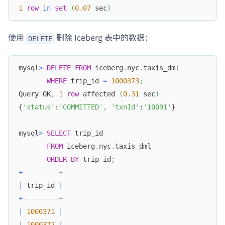
1
row
in
set
(
0.07
 sec
)
使用
删除 Iceberg 表中的数据：
DELETE
mysql
>
DELETE
FROM
 iceberg
.
nyc
.
taxis_dml
WHERE
 trip_id 
=
1000373
;
Query OK
,
1
row
 affected 
(
0.31
 sec
)
{
'status'
:
'COMMITTED'
,
'txnId'
:
'10091'
}
mysql
>
SELECT
 trip_id
FROM
 iceberg
.
nyc
.
taxis_dml
ORDER
BY
 trip_id
;
+
---------+
|
 trip_id 
|
+
---------+
|
1000371
|
|
1000372
|