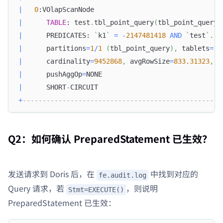
|
0
:VOlapScanNode                                
|
TABLE
: test
.
tbl_point_query
(
tbl_point_query
)
|
      PREDICATES: 
`
k1
`
=
-
2147481418
AND
`
test
`
.
`
t
|
      partitions
=
1
/
1
(
tbl_point_query
)
,
 tablets
=
1
/
|
      cardinality
=
9452868
,
 avgRowSize
=
833.31323
,
 n
|
      pushAggOp
=
NONE                              
|
      SHORT
-
CIRCUIT                               
+
--------------------------------------------------
Q2：如何确认 PreparedStatement 已生效？
发送请求到 Doris 后，在
中找到对应的
fe.audit.log
Query 请求，若
，则说明
Stmt=EXECUTE()
PreparedStatement 已生效：