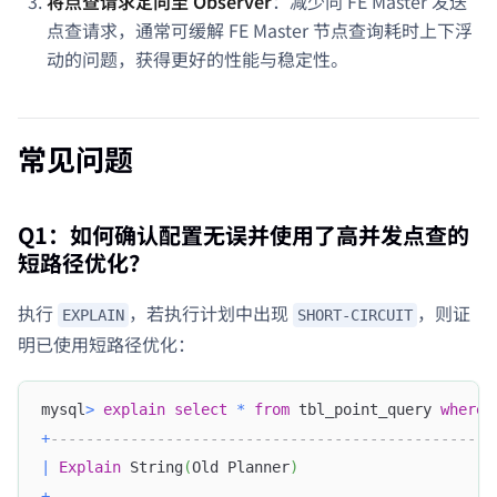
将点查请求定向至 Observer
：减少向 FE Master 发送
点查请求，通常可缓解 FE Master 节点查询耗时上下浮
动的问题，获得更好的性能与稳定性。
常见问题
Q1：如何确认配置无误并使用了高并发点查的
短路径优化？
执行
，若执行计划中出现
，则证
EXPLAIN
SHORT-CIRCUIT
明已使用短路径优化：
mysql
>
explain
select
*
from
 tbl_point_query 
where
 
+
--------------------------------------------------
|
Explain
 String
(
Old Planner
)
+
--------------------------------------------------