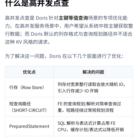
什么是高并发点查
高并发点查是 Doris 针对
主键等值查询
场景的专项优化能
力。在高并发服务场景中，用户希望从系统中按主键获取整
行数据；而 Doris 默认的列存格式与查询规划路径并不适合
这种 KV 风格的请求。
为了解决这一问题，Doris 在以下几个层面进行了优化：
优化点
解决的问题
列存对宽表整行读取会放大随机 IO，
行存（Row Store）
引入行存减少 IO 开销
短查询路径
FE 的查询规划/解析对简单查询过
（SHORT-CIRCUIT）
重，短路径绕过常规规划流程
SQL 解析与表达式计算占用 FE
PreparedStatement
CPU，缓存计划/表达式以降低开销