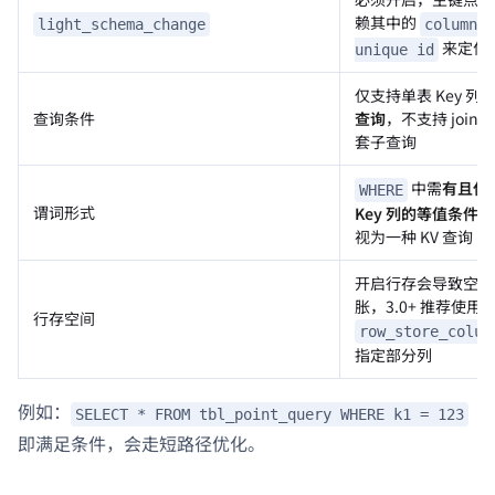
赖其中的
light_schema_change
column
来定位
unique id
仅支持单表 Key 列
查询条件
查询
，不支持 join
套子查询
中需
有且仅
WHERE
谓词形式
Key 列的等值条件
，
视为一种 KV 查询
开启行存会导致空间
胀，3.0+ 推荐使用
行存空间
row_store_colum
指定部分列
例如：
SELECT * FROM tbl_point_query WHERE k1 = 123
即满足条件，会走短路径优化。