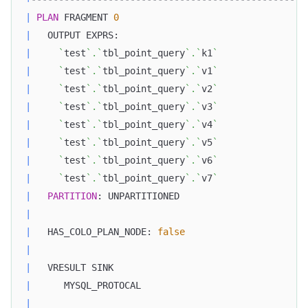
|
PLAN
 FRAGMENT 
0
|
   OUTPUT EXPRS:                                  
|
`
test
`
.
`
tbl_point_query
`
.
`
k1
`
|
`
test
`
.
`
tbl_point_query
`
.
`
v1
`
|
`
test
`
.
`
tbl_point_query
`
.
`
v2
`
|
`
test
`
.
`
tbl_point_query
`
.
`
v3
`
|
`
test
`
.
`
tbl_point_query
`
.
`
v4
`
|
`
test
`
.
`
tbl_point_query
`
.
`
v5
`
|
`
test
`
.
`
tbl_point_query
`
.
`
v6
`
|
`
test
`
.
`
tbl_point_query
`
.
`
v7
`
|
PARTITION
: UNPARTITIONED                       
|
|
   HAS_COLO_PLAN_NODE: 
false
|
|
   VRESULT SINK                                   
|
      MYSQL_PROTOCAL                              
|