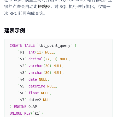
键的点查会自动走
短路径
，对 SQL 执行进行优化，仅需一
次 RPC 即可完成查询。
建表示例
CREATE
TABLE
`
tbl_point_query
`
(
`
k1
`
int
(
11
)
NULL
,
`
v1
`
decimal
(
27
,
9
)
NULL
,
`
v2
`
varchar
(
30
)
NULL
,
`
v3
`
varchar
(
30
)
NULL
,
`
v4
`
date
NULL
,
`
v5
`
datetime
NULL
,
`
v6
`
float
NULL
,
`
v7
`
 datev2 
NULL
)
ENGINE
=
OLAP
UNIQUE
KEY
(
`
k1
`
)