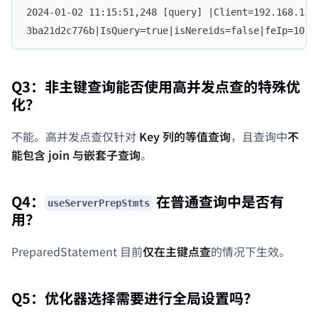
2024-01-02 11:15:51,248 [query] |Client=192.168.1.8
3ba21d2c776b|IsQuery=true|isNereids=false|feIp=10.1
Q3：非主键查询能否使用高并发点查的特殊优
化？
不能。高并发点查仅针对
Key 列的等值查询
，且查询中
不
能包含 join 与嵌套子查询
。
Q4：
在普通查询中是否有
useServerPrepStmts
用？
PreparedStatement 目前
仅在主键点查
的情况下生效。
Q5：优化器选择需要进行全局设置吗？