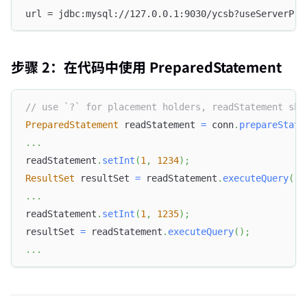
url = jdbc:mysql://127.0.0.1:9030/ycsb?useServerPre
步骤 2：在代码中使用 PreparedStatement
// use `?` for placement holders, readStatement sho
PreparedStatement
 readStatement 
=
 conn
.
prepareState
.
.
.
readStatement
.
setInt
(
1
,
1234
)
;
ResultSet
 resultSet 
=
 readStatement
.
executeQuery
(
)
;
.
.
.
readStatement
.
setInt
(
1
,
1235
)
;
resultSet 
=
 readStatement
.
executeQuery
(
)
;
.
.
.