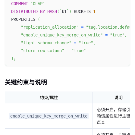
COMMENT
'OLAP'
DISTRIBUTED
BY
HASH
(
`
k1
`
)
 BUCKETS 
1
PROPERTIES 
(
"replication_allocation"
=
"tag.location.defaul
"enable_unique_key_merge_on_write"
=
"true"
,
"light_schema_change"
=
"true"
,
"store_row_column"
=
"true"
)
;
关键约束与说明
约束/属性
说明
必须开启，存储引擎
赖该属性进行主键快
enable_unique_key_merge_on_write
点查
必须开启，主键点查