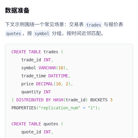
数据准备
下文示例围绕一个常见场景：交易表
与报价表
trades
，按
分组，按时间近邻匹配。
quotes
symbol
CREATE
TABLE
 trades 
(
    trade_id 
INT
,
    symbol 
VARCHAR
(
10
)
,
    trade_time 
DATETIME
,
    price 
DECIMAL
(
10
,
2
)
,
    quantity 
INT
)
DISTRIBUTED
BY
HASH
(
trade_id
)
 BUCKETS 
3
PROPERTIES
(
"replication_num"
=
"1"
)
;
CREATE
TABLE
 quotes 
(
    quote_id 
INT
,