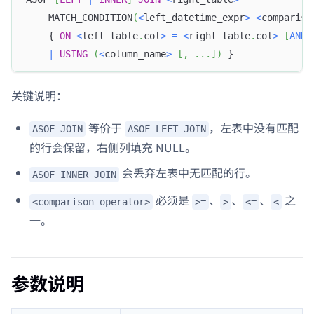
    MATCH_CONDITION
(
<
left_datetime_expr
>
<
compariso
    { 
ON
<
left_table
.
col
>
=
<
right_table
.
col
>
[
AND
|
USING
(
<
column_name
>
[
,
.
.
.
]
)
 }
关键说明：
等价于
，左表中没有匹配
ASOF JOIN
ASOF LEFT JOIN
的行会保留，右侧列填充 NULL。
会丢弃左表中无匹配的行。
ASOF INNER JOIN
必须是
、
、
、
之
<comparison_operator>
>=
>
<=
<
一。
参数说明