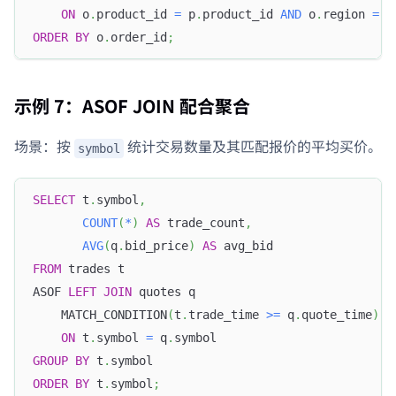
ON
 o
.
product_id 
=
 p
.
product_id 
AND
 o
.
region 
=
 p
ORDER
BY
 o
.
order_id
;
示例 7：ASOF JOIN 配合聚合
场景：按
统计交易数量及其匹配报价的平均买价。
symbol
SELECT
 t
.
symbol
,
COUNT
(
*
)
AS
 trade_count
,
AVG
(
q
.
bid_price
)
AS
 avg_bid
FROM
 trades t
ASOF 
LEFT
JOIN
 quotes q
    MATCH_CONDITION
(
t
.
trade_time 
>=
 q
.
quote_time
)
ON
 t
.
symbol 
=
 q
.
symbol
GROUP
BY
 t
.
symbol
ORDER
BY
 t
.
symbol
;