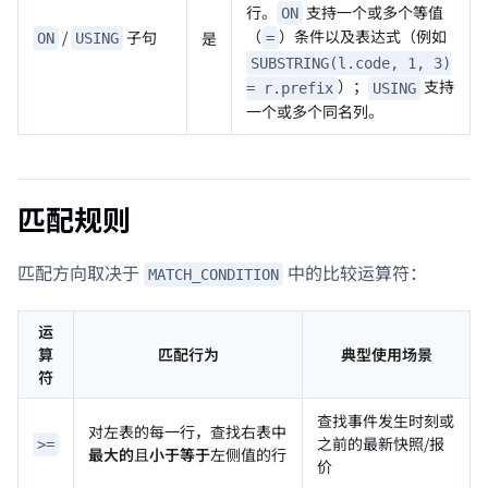
行。
支持一个或多个等值
ON
（
）条件以及表达式（例如
/
子句
是
=
ON
USING
SUBSTRING(l.code, 1, 3)
）；
支持
= r.prefix
USING
一个或多个同名列。
匹配规则
匹配方向取决于
中的比较运算符：
MATCH_CONDITION
运
算
匹配行为
典型使用场景
符
查找事件发生时刻或
对左表的每一行，查找右表中
之前的最新快照/报
>=
最大的
且
小于等于
左侧值的行
价