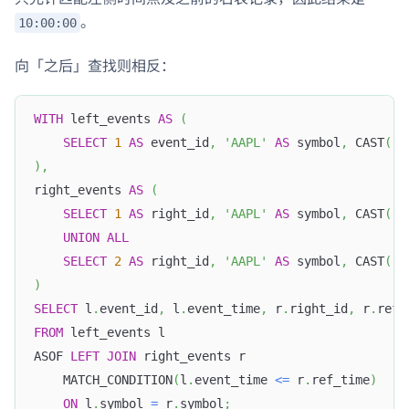
。
10:00:00
向「之后」查找则相反：
WITH
 left_events 
AS
(
SELECT
1
AS
 event_id
,
'AAPL'
AS
 symbol
,
 CAST
(
'2
)
,
right_events 
AS
(
SELECT
1
AS
 right_id
,
'AAPL'
AS
 symbol
,
 CAST
(
'2
UNION
ALL
SELECT
2
AS
 right_id
,
'AAPL'
AS
 symbol
,
 CAST
(
'2
)
SELECT
 l
.
event_id
,
 l
.
event_time
,
 r
.
right_id
,
 r
.
ref_
FROM
 left_events l
ASOF 
LEFT
JOIN
 right_events r
    MATCH_CONDITION
(
l
.
event_time 
<=
 r
.
ref_time
)
ON
 l
.
symbol 
=
 r
.
symbol
;