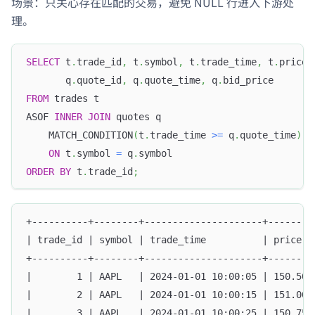
场景：只关心存在匹配的交易，避免 NULL 行进入下游处
理。
SELECT
 t
.
trade_id
,
 t
.
symbol
,
 t
.
trade_time
,
 t
.
price
,
       q
.
quote_id
,
 q
.
quote_time
,
 q
.
bid_price
FROM
 trades t
ASOF 
INNER
JOIN
 quotes q
    MATCH_CONDITION
(
t
.
trade_time 
>=
 q
.
quote_time
)
ON
 t
.
symbol 
=
 q
.
symbol
ORDER
BY
 t
.
trade_id
;
+----------+--------+---------------------+--------
| trade_id | symbol | trade_time          | price  
+----------+--------+---------------------+--------
|        1 | AAPL   | 2024-01-01 10:00:05 | 150.50 
|        2 | AAPL   | 2024-01-01 10:00:15 | 151.00 
|        3 | AAPL   | 2024-01-01 10:00:25 | 150.75 