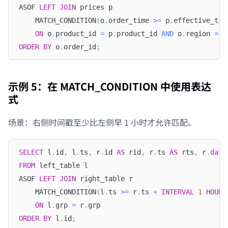
ASOF 
LEFT
JOIN
 prices p
    MATCH_CONDITION
(
o
.
order_time 
>=
 p
.
effective_tim
ON
 o
.
product_id 
=
 p
.
product_id 
AND
 o
.
region 
=
 p
ORDER
BY
 o
.
order_id
;
示例 5：在 MATCH_CONDITION 中使用表达
式
场景：右侧时间戳至少比左侧早 1 小时才允许匹配。
SELECT
 l
.
id
,
 l
.
ts
,
 r
.
id 
AS
 rid
,
 r
.
ts 
AS
 rts
,
 r
.
data
FROM
 left_table l
ASOF 
LEFT
JOIN
 right_table r
    MATCH_CONDITION
(
l
.
ts 
>=
 r
.
ts 
+
INTERVAL
1
HOUR
)
ON
 l
.
grp 
=
 r
.
grp
ORDER
BY
 l
.
id
;