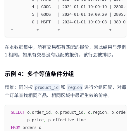
|        4 | GOOG   | 2024-01-01 10:00:10 | 2800.00
|        5 | GOOG   | 2024-01-01 10:00:20 | 2805.00
|        6 | MSFT   | 2024-01-01 10:00:08 | 380.00 
+----------+--------+---------------------+--------
在本数据集中，所有交易都有匹配的报价，因此结果与示例
1 相同。如果有交易没有匹配的报价，该行会被排除。
示例 4：多个等值条件分组
场景：同时按
和
进行分组匹配，对每
product_id
region
个订单查找相同产品、相同区域中最近生效的价格。
SELECT
 o
.
order_id
,
 o
.
product_id
,
 o
.
region
,
 o
.
order_
       p
.
price
,
 p
.
effective_time
FROM
 orders o