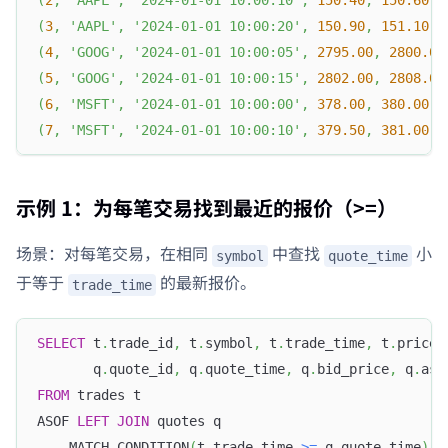
(
3
,
'AAPL'
,
'2024-01-01 10:00:20'
,
150.90
,
151.10
)
,
(
4
,
'GOOG'
,
'2024-01-01 10:00:05'
,
2795.00
,
2800.00
(
5
,
'GOOG'
,
'2024-01-01 10:00:15'
,
2802.00
,
2808.00
(
6
,
'MSFT'
,
'2024-01-01 10:00:00'
,
378.00
,
380.00
)
,
(
7
,
'MSFT'
,
'2024-01-01 10:00:10'
,
379.50
,
381.00
)
;
示例 1：为每笔交易找到最近的报价（>=）
场景：对每笔交易，在相同
中查找
小
symbol
quote_time
于等于
的最新报价。
trade_time
SELECT
 t
.
trade_id
,
 t
.
symbol
,
 t
.
trade_time
,
 t
.
price
,
       q
.
quote_id
,
 q
.
quote_time
,
 q
.
bid_price
,
 q
.
ask
FROM
 trades t
ASOF 
LEFT
JOIN
 quotes q
    MATCH_CONDITION
(
t
.
trade_time 
>=
 q
.
quote_time
)