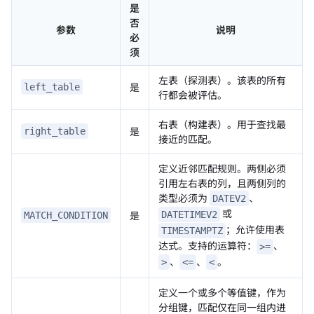
是
否
参数
说明
必
须
左表（探测表）。该表的所有
是
left_table
行都会被评估。
右表（构建表）。用于查找最
是
right_table
接近的匹配。
定义近邻匹配规则。两侧必须
引用左右表的列，且两侧列的
类型必须为
、
DATEV2
或
是
DATETIMEV2
MATCH_CONDITION
；允许使用表
TIMESTAMPTZ
达式。支持的运算符：
、
>=
、
、
。
>
<=
<
定义一个或多个等值键，作为
分组键，匹配仅在同一组内进