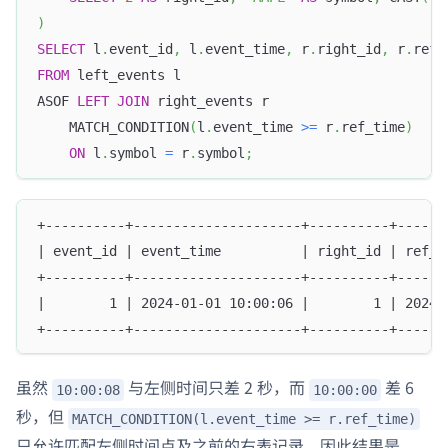
)
SELECT
 l
.
event_id
,
 l
.
event_time
,
 r
.
right_id
,
 r
.
ref_
FROM
 left_events l
ASOF 
LEFT
JOIN
 right_events r
    MATCH_CONDITION
(
l
.
event_time 
>=
 r
.
ref_time
)
ON
 l
.
symbol 
=
 r
.
symbol
;
+----------+---------------------+----------+------
| event_id | event_time          | right_id | ref_t
+----------+---------------------+----------+------
|        1 | 2024-01-01 10:00:06 |        1 | 2024-
+----------+---------------------+----------+------
虽然
与左侧时间只差 2 秒，而
差 6
10:00:08
10:00:00
秒，但
MATCH_CONDITION(l.event_time >= r.ref_time)
只允许匹配左侧时间点及之前的右表记录，因此结果是