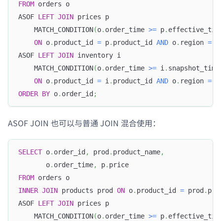
FROM
 orders o
ASOF 
LEFT
JOIN
 prices p
    MATCH_CONDITION
(
o
.
order_time 
>=
 p
.
effective_tim
ON
 o
.
product_id 
=
 p
.
product_id 
AND
 o
.
region 
=
 p
ASOF 
LEFT
JOIN
 inventory i
    MATCH_CONDITION
(
o
.
order_time 
>=
 i
.
snapshot_time
ON
 o
.
product_id 
=
 i
.
product_id 
AND
 o
.
region 
=
 i
ORDER
BY
 o
.
order_id
;
ASOF JOIN 也可以与普通 JOIN 混合使用：
SELECT
 o
.
order_id
,
 prod
.
product_name
,
       o
.
order_time
,
 p
.
price
FROM
 orders o
INNER
JOIN
 products prod 
ON
 o
.
product_id 
=
 prod
.
pro
ASOF 
LEFT
JOIN
 prices p
    MATCH_CONDITION
(
o
.
order_time 
>=
 p
.
effective_tim