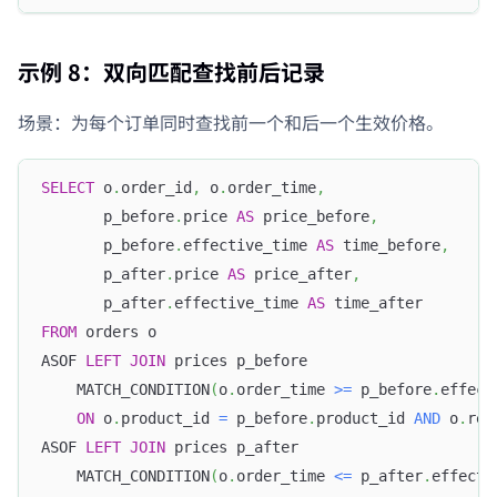
示例 8：双向匹配查找前后记录
场景：为每个订单同时查找前一个和后一个生效价格。
SELECT
 o
.
order_id
,
 o
.
order_time
,
       p_before
.
price 
AS
 price_before
,
       p_before
.
effective_time 
AS
 time_before
,
       p_after
.
price 
AS
 price_after
,
       p_after
.
effective_time 
AS
 time_after
FROM
 orders o
ASOF 
LEFT
JOIN
 prices p_before
    MATCH_CONDITION
(
o
.
order_time 
>=
 p_before
.
effect
ON
 o
.
product_id 
=
 p_before
.
product_id 
AND
 o
.
reg
ASOF 
LEFT
JOIN
 prices p_after
    MATCH_CONDITION
(
o
.
order_time 
<=
 p_after
.
effecti