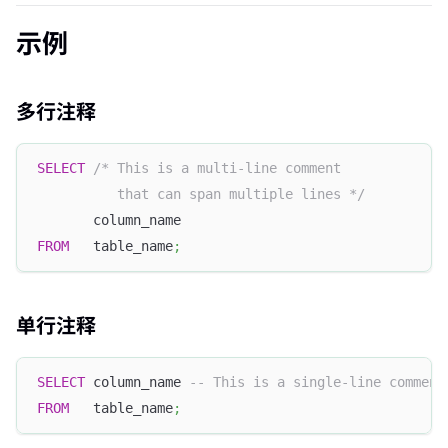
示例
多行注释
SELECT
/* This is a multi-line comment
          that can span multiple lines */
       column_name
FROM
   table_name
;
单行注释
SELECT
 column_name 
-- This is a single-line comment
FROM
   table_name
;