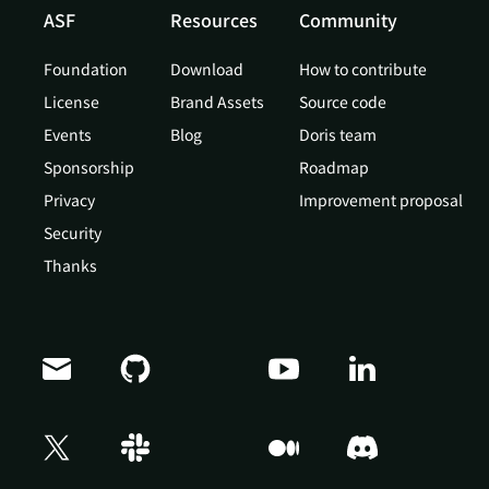
ASF
Resources
Community
Foundation
Download
How to contribute
License
Brand Assets
Source code
Events
Blog
Doris team
Sponsorship
Roadmap
Privacy
Improvement proposal
Security
Thanks
Doris Summit 26
↗
October 21–22 · Virtual event