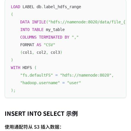
LOAD
 LABEL db
.
label_hdfs_range
(
DATA
INFILE
(
"hdfs://namenode:8020/data/file_{1.
INTO
TABLE
 my_table
COLUMNS
TERMINATED
BY
","
    FORMAT 
AS
"CSV"
(
col1
,
 col2
,
 col3
)
)
WITH
 HDFS 
(
"fs.defaultFS"
=
"hdfs://namenode:8020"
,
"hadoop.username"
=
"user"
)
;
INSERT INTO SELECT 示例
使用通配符从 S3 插入数据：