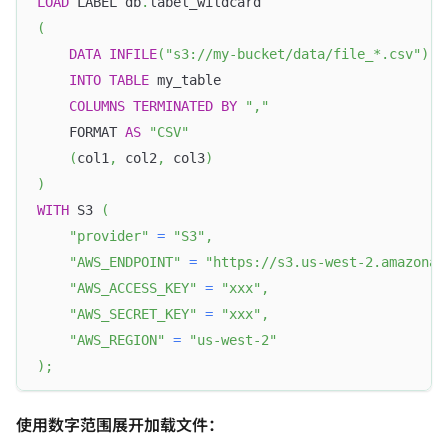
LOAD
 LABEL db
.
label_wildcard
(
DATA
INFILE
(
"s3://my-bucket/data/file_*.csv"
)
INTO
TABLE
 my_table
COLUMNS
TERMINATED
BY
","
    FORMAT 
AS
"CSV"
(
col1
,
 col2
,
 col3
)
)
WITH
 S3 
(
"provider"
=
"S3"
,
"AWS_ENDPOINT"
=
"https://s3.us-west-2.amazonaw
"AWS_ACCESS_KEY"
=
"xxx"
,
"AWS_SECRET_KEY"
=
"xxx"
,
"AWS_REGION"
=
"us-west-2"
)
;
使用数字范围展开加载文件：