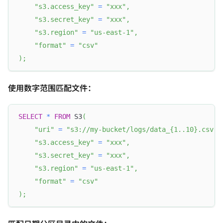
"s3.access_key"
=
"xxx"
,
"s3.secret_key"
=
"xxx"
,
"s3.region"
=
"us-east-1"
,
"format"
=
"csv"
)
;
使用数字范围匹配文件：
SELECT
*
FROM
 S3
(
"uri"
=
"s3://my-bucket/logs/data_{1..10}.csv"
,
"s3.access_key"
=
"xxx"
,
"s3.secret_key"
=
"xxx"
,
"s3.region"
=
"us-east-1"
,
"format"
=
"csv"
)
;