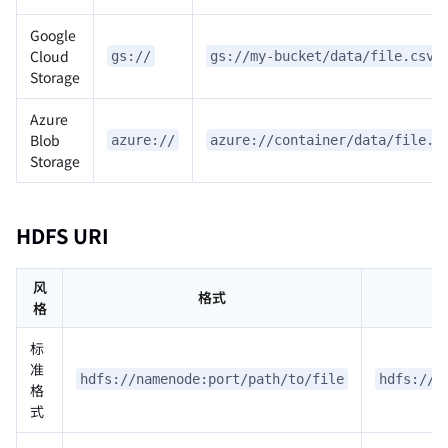
Google
Cloud
gs://
gs://my-bucket/data/file.csv
Storage
Azure
Blob
azure://
azure://container/data/file.c
Storage
HDFS URI
风
格式
格
标
准
hdfs://namenode:port/path/to/file
hdfs://n
格
式