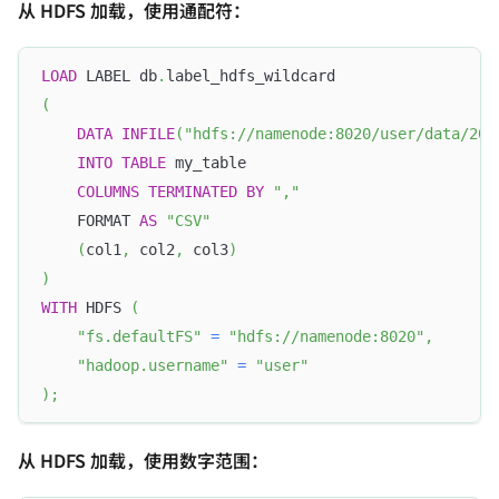
从 HDFS 加载，使用通配符：
LOAD
 LABEL db
.
label_hdfs_wildcard
(
DATA
INFILE
(
"hdfs://namenode:8020/user/data/202
INTO
TABLE
 my_table
COLUMNS
TERMINATED
BY
","
    FORMAT 
AS
"CSV"
(
col1
,
 col2
,
 col3
)
)
WITH
 HDFS 
(
"fs.defaultFS"
=
"hdfs://namenode:8020"
,
"hadoop.username"
=
"user"
)
;
从 HDFS 加载，使用数字范围：