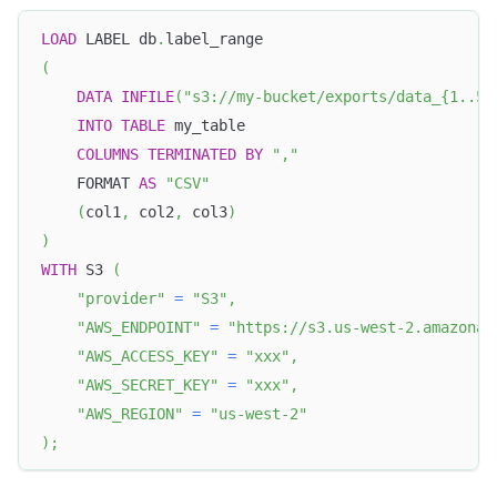
LOAD
 LABEL db
.
label_range
(
DATA
INFILE
(
"s3://my-bucket/exports/data_{1..5}
INTO
TABLE
 my_table
COLUMNS
TERMINATED
BY
","
    FORMAT 
AS
"CSV"
(
col1
,
 col2
,
 col3
)
)
WITH
 S3 
(
"provider"
=
"S3"
,
"AWS_ENDPOINT"
=
"https://s3.us-west-2.amazonaw
"AWS_ACCESS_KEY"
=
"xxx"
,
"AWS_SECRET_KEY"
=
"xxx"
,
"AWS_REGION"
=
"us-west-2"
)
;