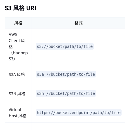
S3 风格 URI
风格
格式
AWS
Client 风
格
s3://bucket/path/to/file
（Hadoop
S3）
S3A 风格
s3a://bucket/path/to/file
S3N 风格
s3n://bucket/path/to/file
Virtual
https://bucket.endpoint/path/to/file
Host 风格