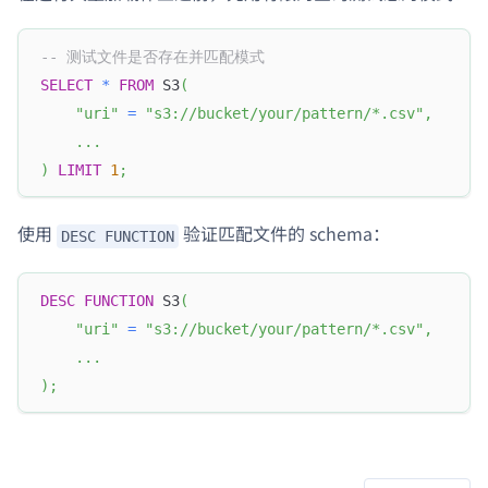
-- 测试文件是否存在并匹配模式
SELECT
*
FROM
 S3
(
"uri"
=
"s3://bucket/your/pattern/*.csv"
,
.
.
.
)
LIMIT
1
;
使用
验证匹配文件的 schema：
DESC FUNCTION
DESC
FUNCTION
 S3
(
"uri"
=
"s3://bucket/your/pattern/*.csv"
,
.
.
.
)
;