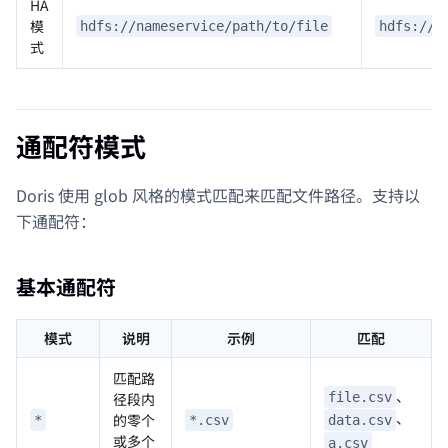
HA
模
hdfs://nameservice/path/to/file
hdfs://m
式
通配符模式
Doris 使用 glob 风格的模式匹配来匹配文件路径。支持以
下通配符：
基本通配符
模式
说明
示例
匹配
匹配路
、
径段内
file.csv
、
的零个
data.csv
*
*.csv
或多个
a.csv