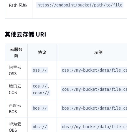
Path 风格
https://endpoint/bucket/path/to/file
其他云存储 URI
云服务
协议
示例
商
阿里云
oss://
oss://my-bucket/data/file.csv
OSS
,
腾讯云
cos://
cos://my-bucket/data/file.csv
COS
cosn://
百度云
bos://
bos://my-bucket/data/file.csv
BOS
华为云
obs://
obs://my-bucket/data/file.csv
OBS