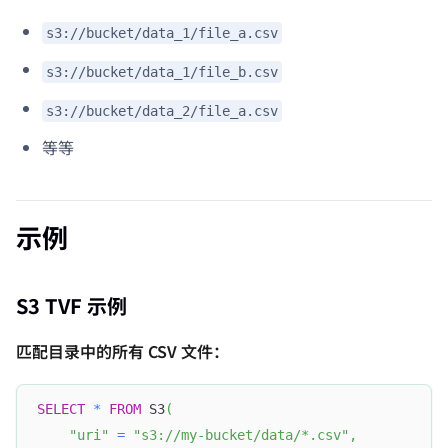
s3://bucket/data_1/file_a.csv
s3://bucket/data_1/file_b.csv
s3://bucket/data_2/file_a.csv
等等
示例
S3 TVF 示例
匹配目录中的所有 CSV 文件：
SELECT
*
FROM
 S3
(
"uri"
=
"s3://my-bucket/data/*.csv"
,