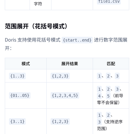
file1.csv
字符
范围展开（花括号模式）
Doris 支持使用花括号模式
进行数字范围展
{start..end}
开：
模式
展开结果
匹配
、
、
{1..3}
{1,2,3}
1
2
3
、
、
、
1
2
3
、
（前导
{01..05}
{1,2,3,4,5}
4
5
零不会保留）
、
、
1
2
（支持逆序
{3..1}
{1,2,3}
3
范围）