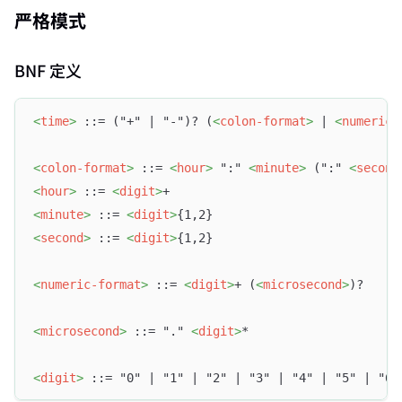
严格模式
BNF 定义
<
time
>
 ::= ("+" | "-")? (
<
colon-format
>
 | 
<
numeric-
<
colon-format
>
 ::= 
<
hour
>
 ":" 
<
minute
>
 (":" 
<
second
<
hour
>
 ::= 
<
digit
>
+
<
minute
>
 ::= 
<
digit
>
{1,2}
<
second
>
 ::= 
<
digit
>
{1,2}
<
numeric-format
>
 ::= 
<
digit
>
+ (
<
microsecond
>
)?
<
microsecond
>
 ::= "." 
<
digit
>
*
<
digit
>
 ::= "0" | "1" | "2" | "3" | "4" | "5" | "6"