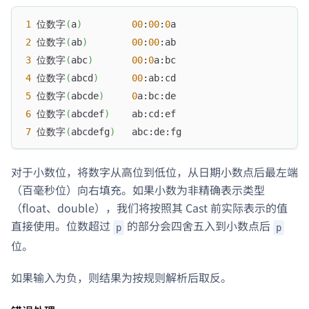
1
 位数字
(
a
)
00
:
00
:
0
a
2
 位数字
(
ab
)
00
:
00
:ab
3
 位数字
(
abc
)
00
:
0
a:bc
4
 位数字
(
abcd
)
00
:ab:cd
5
 位数字
(
abcde
)
0
a:bc:de
6
 位数字
(
abcdef
)
    ab:cd:ef
7
 位数字
(
abcdefg
)
   abc:de:fg
对于小数位，将数字从高位到低位，从日期小数点后最左端
（百毫秒位）向右填充。如果小数为非精确表示类型
（float、double），我们将按照其 Cast 前实际表示的值
直接使用。位数超过
的部分会四舍五入到小数点后
p
p
位。
如果输入为负，则结果为按规则解析后取反。