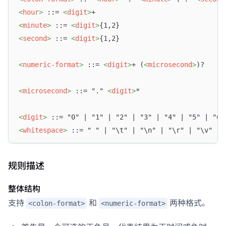
<
hour
>
 ::= 
<
digit
>
+
<
minute
>
 ::= 
<
digit
>
{1,2}
<
second
>
 ::= 
<
digit
>
{1,2}
<
numeric-format
>
 ::= 
<
digit
>
+ (
<
microsecond
>
)?
<
microsecond
>
 ::= "." 
<
digit
>
*
<
digit
>
 ::= "0" | "1" | "2" | "3" | "4" | "5" | "6"
<
whitespace
>
 ::= " " | "\t" | "\n" | "\r" | "\v" | 
规则描述
整体结构
支持
和
两种格式。
<colon-format>
<numeric-format>