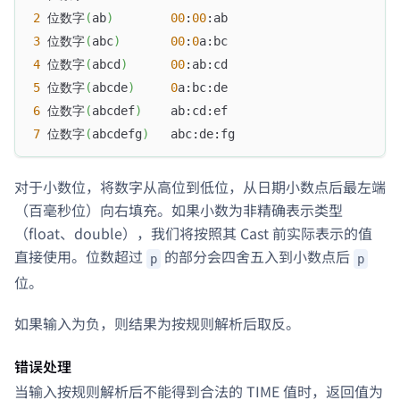
2
 位数字
(
ab
)
00
:
00
:ab
3
 位数字
(
abc
)
00
:
0
a:bc
4
 位数字
(
abcd
)
00
:ab:cd
5
 位数字
(
abcde
)
0
a:bc:de
6
 位数字
(
abcdef
)
    ab:cd:ef
7
 位数字
(
abcdefg
)
   abc:de:fg
对于小数位，将数字从高位到低位，从日期小数点后最左端
（百毫秒位）向右填充。如果小数为非精确表示类型
（float、double），我们将按照其 Cast 前实际表示的值
直接使用。位数超过
的部分会四舍五入到小数点后
p
p
位。
如果输入为负，则结果为按规则解析后取反。
错误处理
当输入按规则解析后不能得到合法的 TIME 值时，返回值为