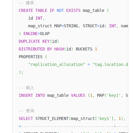
-- 建表
CREATE
TABLE
IF
NOT
EXISTS
 map_table 
(
    id 
INT
,
    map_struct MAP
<
STRING
,
 STRUCT
<
id: 
INT
,
 name:
)
ENGINE
=
OLAP
DUPLICATE
KEY
(
id
)
DISTRIBUTED
BY
HASH
(
id
)
 BUCKETS 
1
PROPERTIES 
(
"replication_allocation"
=
"tag.location.def
)
;
-- 插入
INSERT
INTO
 map_table 
VALUES
(
1
,
 MAP
(
'key1'
,
 STR
-- 查询
SELECT
 STRUCT_ELEMENT
(
map_struct
[
'key1'
]
,
1
)
,
 ST
+
---------------------------------------+-------