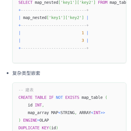
SELECT
 map_nested
[
'key1'
]
[
'key2'
]
FROM
 map_table
+
----------------------------+
|
 map_nested
[
'key1'
]
[
'key2'
]
|
+
----------------------------+
|
1
|
|
3
|
+
----------------------------+
复杂类型嵌套
-- 建表
CREATE
TABLE
IF
NOT
EXISTS
 map_table 
(
    id 
INT
,
    map_array MAP
<
STRING
,
 ARRAY
<
INT
>>
)
ENGINE
=
OLAP
DUPLICATE
KEY
(
id
)