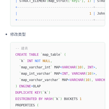
|
 STRUCT_ELEMENT
(
map_struct
[
'key1'
]
,
1
)
|
 STRUCT
+
---------------------------------------+-------
|
1
|
 John  
+
---------------------------------------+-------
修改类型
-- 建表
CREATE
TABLE
`
map_table
`
(
`
k
`
INT
NOT
NULL
,
`
map_varchar_int
`
 MAP
<
VARCHAR
(
10
)
,
INT
>
,
`
map_int_varchar
`
 MAP
<
INT
,
VARCHAR
(
10
)
>
,
`
map_varchar_varchar
`
 MAP
<
VARCHAR
(
10
)
,
VARCHAR
)
ENGINE
=
OLAP
DUPLICATE
KEY
(
`
k
`
)
DISTRIBUTED
BY
HASH
(
`
k
`
)
 BUCKETS 
1
PROPERTIES 
(