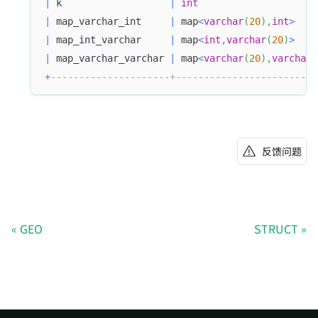
|
 k                   
|
int
|
 map_varchar_int     
|
 map
<
varchar
(
20
)
,
int
>
|
 map_int_varchar     
|
 map
<
int
,
varchar
(
20
)
>
|
 map_varchar_varchar 
|
 map
<
varchar
(
20
)
,
varchar
(
+
---------------------+-------------------------
反馈问题
GEO
STRUCT