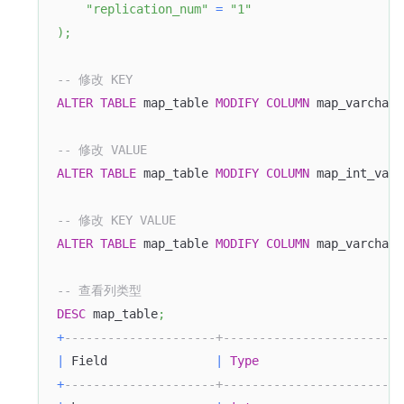
"replication_num"
=
"1"
)
;
-- 修改 KEY
ALTER
TABLE
 map_table 
MODIFY
COLUMN
 map_varchar_
-- 修改 VALUE
ALTER
TABLE
 map_table 
MODIFY
COLUMN
 map_int_varc
-- 修改 KEY VALUE
ALTER
TABLE
 map_table 
MODIFY
COLUMN
 map_varchar_
-- 查看列类型
DESC
 map_table
;
+
---------------------+-------------------------
|
 Field               
|
Type
+
---------------------+-------------------------