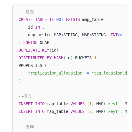
-- 建表
CREATE
TABLE
IF
NOT
EXISTS
 map_table 
(
    id 
INT
,
    map_nested MAP
<
STRING
,
 MAP
<
STRING
,
INT
>>
)
ENGINE
=
OLAP
DUPLICATE
KEY
(
id
)
DISTRIBUTED
BY
HASH
(
id
)
 BUCKETS 
1
PROPERTIES 
(
"replication_allocation"
=
"tag.location.def
)
;
--插入
INSERT
INTO
 map_table 
VALUES
(
1
,
 MAP
(
'key1'
,
 MAP
INSERT
INTO
 map_table 
VALUES
(
2
,
 MAP
(
'key1'
,
 MAP
-- 查询