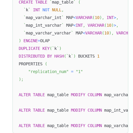
CREATE
TABLE
`
map_table
`
(
`
k
`
INT
NOT
NULL
,
`
map_varchar_int
`
 MAP
<
VARCHAR
(
10
)
,
INT
>
,
`
map_int_varchar
`
 MAP
<
INT
,
VARCHAR
(
10
)
>
,
`
map_varchar_varchar
`
 MAP
<
VARCHAR
(
10
)
,
VARCHAR
)
ENGINE
=
OLAP
DUPLICATE
KEY
(
`
k
`
)
DISTRIBUTED
BY
HASH
(
`
k
`
)
 BUCKETS 
1
PROPERTIES 
(
"replication_num"
=
"1"
)
;
ALTER
TABLE
 map_table 
MODIFY
COLUMN
 map_varchar_
ALTER
TABLE
 map_table 
MODIFY
COLUMN
 map_int_varc
ALTER
TABLE
 map_table 
MODIFY
COLUMN
 map_varchar_