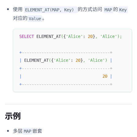
使用
的方式访问
的
ELEMENT_AT(MAP, Key)
MAP
Key
对应的
。
Value
SELECT
 ELEMENT_AT
(
{
'Alice'
: 
20
}
,
'Alice'
)
;
+
------------------------------------+
|
 ELEMENT_AT
(
{
'Alice'
: 
20
}
,
'Alice'
)
|
+
------------------------------------+
|
20
|
+
------------------------------------+
示例
多层
嵌套
MAP