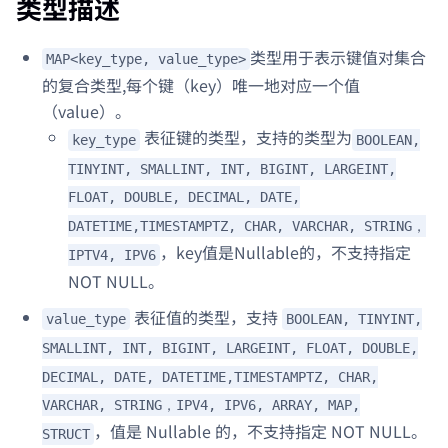
类型描述
类型用于表示键值对集合
MAP<key_type, value_type>
的复合类型,每个键（key）唯一地对应一个值
（value）。
表征键的类型，支持的类型为
key_type
BOOLEAN,
TINYINT, SMALLINT, INT, BIGINT, LARGEINT,
FLOAT, DOUBLE, DECIMAL, DATE,
DATETIME,TIMESTAMPTZ, CHAR, VARCHAR, STRING，
，key值是Nullable的，不支持指定
IPTV4, IPV6
NOT NULL。
表征值的类型，支持
value_type
BOOLEAN, TINYINT,
SMALLINT, INT, BIGINT, LARGEINT, FLOAT, DOUBLE,
DECIMAL, DATE, DATETIME,TIMESTAMPTZ, CHAR,
VARCHAR, STRING，IPV4, IPV6, ARRAY, MAP,
，值是 Nullable 的，不支持指定 NOT NULL。
STRUCT