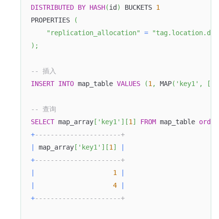
DISTRIBUTED
BY
HASH
(
id
)
 BUCKETS 
1
PROPERTIES 
(
"replication_allocation"
=
"tag.location.def
)
;
-- 插入
INSERT
INTO
 map_table 
VALUES
(
1
,
 MAP
(
'key1'
,
[
1
,
-- 查询
SELECT
 map_array
[
'key1'
]
[
1
]
FROM
 map_table 
order
+
----------------------+
|
 map_array
[
'key1'
]
[
1
]
|
+
----------------------+
|
1
|
|
4
|
+
----------------------+