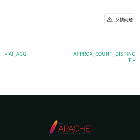
反馈问题
AI_AGG
APPROX_COUNT_DISTINC
T