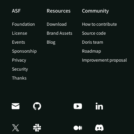
ASF
Resources
Community
Foundation
Download
How to contribute
License
Brand Assets
Source code
Events
Blog
Doris team
Sponsorship
Roadmap
Privacy
Improvement proposal
Security
Thanks
Doris Summit 26
↗
October 21–22 · Virtual event