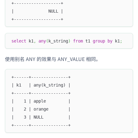
+-------------------+
|              NULL |
+-------------------+
select
 k1
,
any
(
k_string
)
from
 t1 
group
by
 k1
;
使用别名 ANY 的效果与 ANY_VALUE 相同。
+------+---------------+
| k1   | any(k_string) |
+------+---------------+
|    1 | apple         |
|    2 | orange        |
|    3 | NULL          |
+------+---------------+