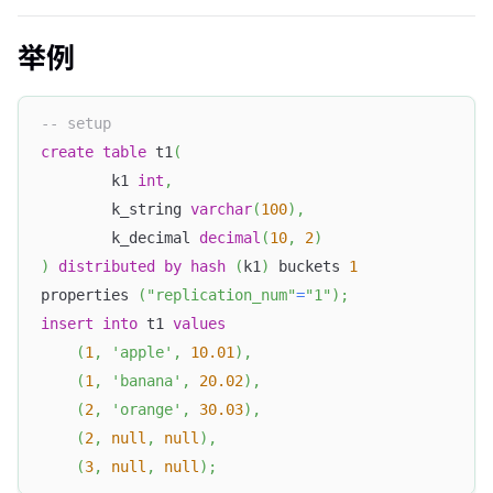
举例
-- setup
create
table
 t1
(
        k1 
int
,
        k_string 
varchar
(
100
)
,
        k_decimal 
decimal
(
10
,
2
)
)
distributed
by
hash
(
k1
)
 buckets 
1
properties 
(
"replication_num"
=
"1"
)
;
insert
into
 t1 
values
(
1
,
'apple'
,
10.01
)
,
(
1
,
'banana'
,
20.02
)
,
(
2
,
'orange'
,
30.03
)
,
(
2
,
null
,
null
)
,
(
3
,
null
,
null
)
;