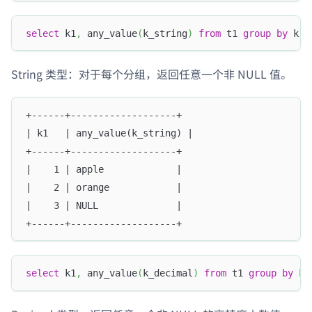
select
 k1
,
 any_value
(
k_string
)
from
 t1 
group
by
 k1
;
String 类型：对于每个分组，返回任意一个非 NULL 值。
+------+-------------------+
| k1   | any_value(k_string) |
+------+-------------------+
|    1 | apple             |
|    2 | orange            |
|    3 | NULL              |
+------+-------------------+
select
 k1
,
 any_value
(
k_decimal
)
from
 t1 
group
by
 k1