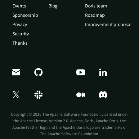
Events
Blog
Doris team
Sponsorship
Roadmap
Privacy
Improvement proposal
Security
Thanks
Doris Summit 26
↗
October 21–22 · Virtual event
Copyright © 2026 The Apache Software Foundation,Licensed under
the
Apache License, Version 2.0
. Apache, Doris, Apache Doris, the
Apache feather logo and the Apache Doris logo are trademarks of
The Apache Software Foundation.
↗