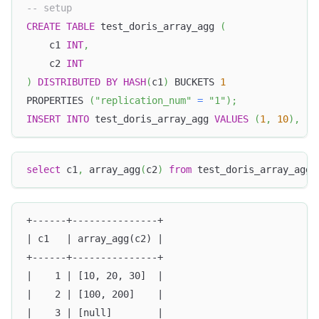
-- setup
CREATE
TABLE
 test_doris_array_agg 
(
	c1 
INT
,
	c2 
INT
)
DISTRIBUTED
BY
HASH
(
c1
)
 BUCKETS 
1
PROPERTIES 
(
"replication_num"
=
"1"
)
;
INSERT
INTO
 test_doris_array_agg 
VALUES
(
1
,
10
)
,
(
1
select
 c1
,
 array_agg
(
c2
)
from
 test_doris_array_agg 
+------+---------------+
| c1   | array_agg(c2) |
+------+---------------+
|    1 | [10, 20, 30]  |
|    2 | [100, 200]    |
|    3 | [null]        |