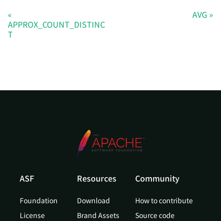
AVG
APPROX_COUNT_DISTINC
T
ASF
Resources
Community
Foundation
Download
How to contribute
License
Brand Assets
Source code