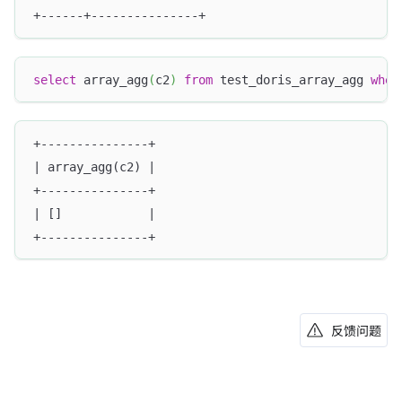
+------+---------------+
select
 array_agg
(
c2
)
from
 test_doris_array_agg 
wher
+---------------+
| array_agg(c2) |
+---------------+
| []            |
+---------------+
反馈问题