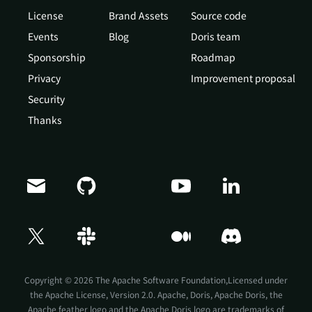
License
Brand Assets
Source code
Events
Blog
Doris team
Sponsorship
Roadmap
Privacy
Improvement proposal
Security
Thanks
Doris Summit 26
↗
October 21–22 · Virtual event
Copyright © 2026 The Apache Software Foundation,Licensed under
the
Apache License, Version 2.0
. Apache, Doris, Apache Doris, the
Apache feather logo and the Apache Doris logo are trademarks of