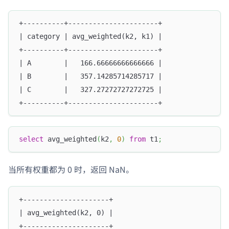
+----------+----------------------+
| category | avg_weighted(k2, k1) |
+----------+----------------------+
| A        |   166.66666666666666 |
| B        |   357.14285714285717 |
| C        |   327.27272727272725 |
+----------+----------------------+
select
 avg_weighted
(
k2
,
0
)
from
 t1
;
当所有权重都为 0 时，返回 NaN。
+---------------------+
| avg_weighted(k2, 0) |
+---------------------+