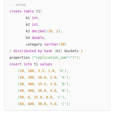
-- setup
create
table
 t1
(
        k1 
int
,
        k2 
int
,
        k3 
decimal
(
10
,
2
)
,
        k4 
double
,
        category 
varchar
(
50
)
)
distributed
by
hash
(
k1
)
 buckets 
1
properties 
(
"replication_num"
=
"1"
)
;
insert
into
 t1 
values
(
10
,
100
,
5.5
,
1.0
,
'A'
)
,
(
20
,
200
,
10.0
,
2.0
,
'A'
)
,
(
30
,
300
,
15.5
,
3.0
,
'B'
)
,
(
40
,
400
,
20.0
,
4.0
,
'B'
)
,
(
50
,
0
,
25.0
,
0.0
,
'C'
)
,
(
60
,
600
,
30.0
,
5.0
,
'C'
)
;