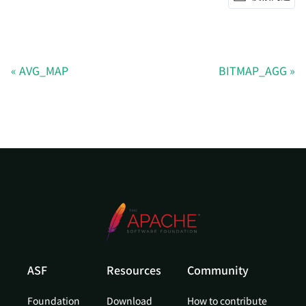
AVG_MAP
BITMAP_AGG
ASF
Resources
Community
Foundation
Download
How to contribute