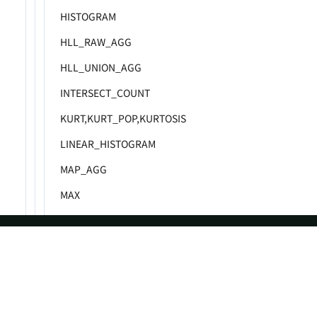
HISTOGRAM
HLL_RAW_AGG
HLL_UNION_AGG
INTERSECT_COUNT
KURT,KURT_POP,KURTOSIS
LINEAR_HISTOGRAM
MAP_AGG
MAX
MAX_BY
MAX_MAP
ASF
Re
MEDIAN
MIN
Foundation
Do