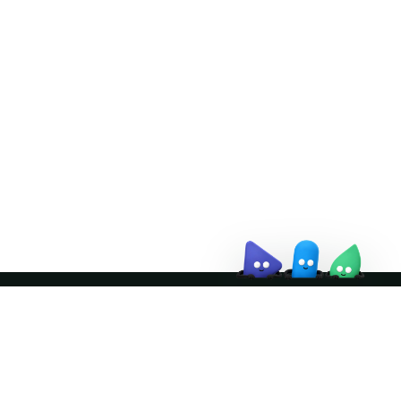
Doris Summit 26
↗
October 21–22 · Virtual
event
↗
Join the community