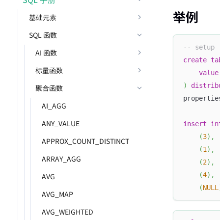
举例
基础元素
SQL 函数
-- setup
AI 函数
create
ta
标量函数
value
)
distrib
聚合函数
propertie
AI_AGG
ANY_VALUE
insert
in
(
3
)
,
APPROX_COUNT_DISTINCT
(
1
)
,
ARRAY_AGG
(
2
)
,
(
4
)
,
AVG
(
NULL
AVG_MAP
AVG_WEIGHTED