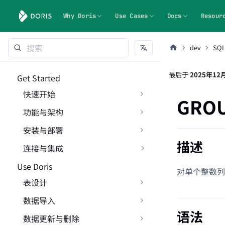
Why Doris
Use Cases
Docs
Resour
dev
SQ
最后
于
2025年12
Get Started
快速开始
GROU
功能与架构
安装与部署
描述
连接与集成
Use Doris
对单个整数列
表设计
数据导入
语法
数据更新与删除