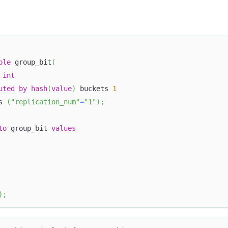
ble
 group_bit
(
int
uted
by
hash
(
value
)
 buckets 
1
s 
(
"replication_num"
=
"1"
)
;
to
 group_bit 
values
)
;