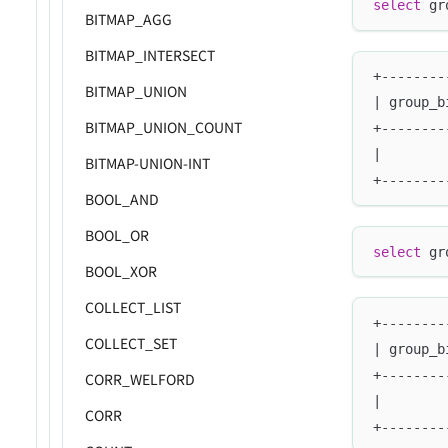
select
 gr
BITMAP_AGG
BITMAP_INTERSECT
+--------
BITMAP_UNION
| group_b
BITMAP_UNION_COUNT
+--------
|        
BITMAP-UNION-INT
+--------
BOOL_AND
BOOL_OR
select
 gr
BOOL_XOR
COLLECT_LIST
+--------
COLLECT_SET
| group_b
+--------
CORR_WELFORD
|        
CORR
+--------