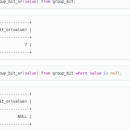
oup_bit_or
(
value
)
from
 group_bit
;
-------------+
it_or(value) |
-------------+
           7 |
-------------+
oup_bit_or
(
value
)
from
 group_bit 
where
value
is
null
;
-------------+
it_or(value) |
-------------+
        NULL |
-------------+