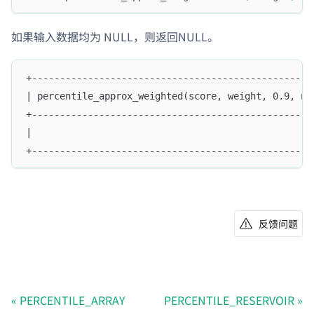
如果输入数据均为 NULL，则返回NULL。
+--------------------------------------------------
| percentile_approx_weighted(score, weight, 0.9, nu
+--------------------------------------------------
|                                                 N
+--------------------------------------------------
反馈问题
PERCENTILE_ARRAY
PERCENTILE_RESERVOIR