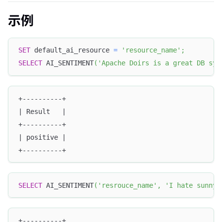
示例
SET
 default_ai_resource 
=
'resource_name'
;
SELECT
 AI_SENTIMENT
(
'Apache Doirs is a great DB sys
+----------+
| Result   |
+----------+
| positive |
+----------+
SELECT
 AI_SENTIMENT
(
'resrouce_name'
,
'I hate sunny 
+----------+