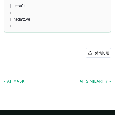
| Result   |
+----------+
| negative |
+----------+
反馈问题
AI_MASK
AI_SIMILARITY