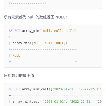
+
------------------+
所有元素都为 null 的数组返回 NULL：
SELECT
 array_min
(
[
null
,
null
,
null
]
)
;
+
----------------------------------+
|
 array_min
(
[
null
,
null
,
null
]
)
|
+
----------------------------------+
|
NULL
|
+
----------------------------------+
日期数组的最小值：
SELECT
 array_min
(
cast
(
[
'2023-01-01'
,
'2022-12-31'
,
+
--------------------------------------------------
|
 array_min
(
cast
(
[
'2023-01-01'
,
'2022-12-31'
,
'2023