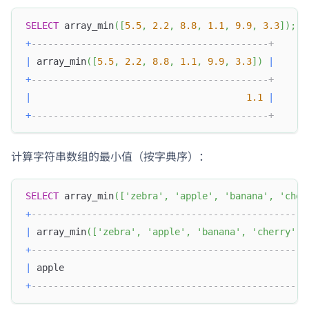
SELECT
 array_min
(
[
5.5
,
2.2
,
8.8
,
1.1
,
9.9
,
3.3
]
)
;
+
-------------------------------------------+
|
 array_min
(
[
5.5
,
2.2
,
8.8
,
1.1
,
9.9
,
3.3
]
)
|
+
-------------------------------------------+
|
1.1
|
+
-------------------------------------------+
计算字符串数组的最小值（按字典序）：
SELECT
 array_min
(
[
'zebra'
,
'apple'
,
'banana'
,
'cher
+
--------------------------------------------------
|
 array_min
(
[
'zebra'
,
'apple'
,
'banana'
,
'cherry'
]
)
+
--------------------------------------------------
|
 apple                                            
+
--------------------------------------------------