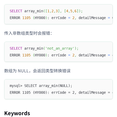
SELECT
 array_min
(
[
1
,
2
,
3
]
,
[
4
,
5
,
6
]
)
;
ERROR 
1105
(
HY000
)
: errCode 
=
2
,
 detailMessage 
=
 Ca
传入非数组类型时会报错：
SELECT
 array_min
(
'not_an_array'
)
;
ERROR 
1105
(
HY000
)
: errCode 
=
2
,
 detailMessage 
=
 cl
数组为 NULL，会返回类型转换错误
mysql> SELECT array_min(NULL);
ERROR 1105 (HY000): errCode = 2, detailMessage = cl
Keywords