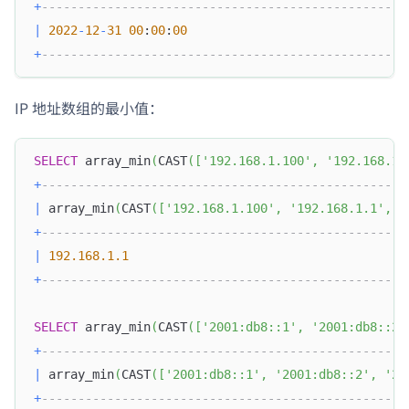
+
--------------------------------------------------
|
2022
-
12
-
31
00
:
00
:
00
+
--------------------------------------------------
IP 地址数组的最小值：
SELECT
 array_min
(
CAST
(
[
'192.168.1.100'
,
'192.168.1.
+
--------------------------------------------------
|
 array_min
(
CAST
(
[
'192.168.1.100'
,
'192.168.1.1'
,
'
+
--------------------------------------------------
|
192.168
.1
.1
+
--------------------------------------------------
SELECT
 array_min
(
CAST
(
[
'2001:db8::1'
,
'2001:db8::2'
+
--------------------------------------------------
|
 array_min
(
CAST
(
[
'2001:db8::1'
,
'2001:db8::2'
,
'20
+
--------------------------------------------------