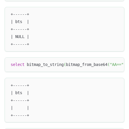
+------+
| bts  |
+------+
| NULL |
+------+
select
 bitmap_to_string
(
bitmap_from_base64
(
"AA=="
)
)
+------+
| bts  |
+------+
|      |
+------+