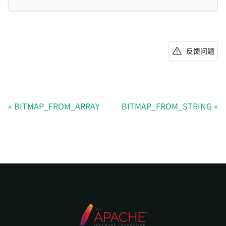
反馈问题
BITMAP_FROM_ARRAY
BITMAP_FROM_STRING