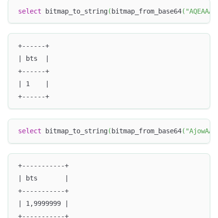
select
 bitmap_to_string
(
bitmap_from_base64
(
"AQEAAAA
+------+
| bts  |
+------+
| 1    |
+------+
select
 bitmap_to_string
(
bitmap_from_base64
(
"AjowAAA
+-----------+
| bts       |
+-----------+
| 1,9999999 |
+-----------+