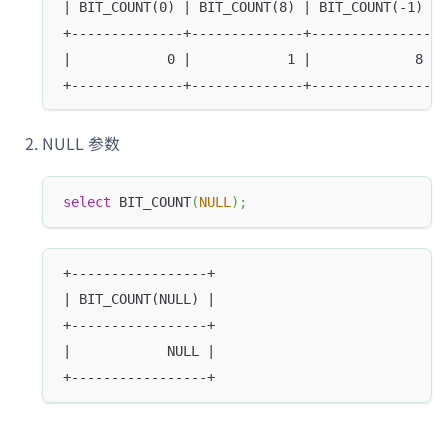
| BIT_COUNT(0) | BIT_COUNT(8) | BIT_COUNT(-1) |
+--------------+--------------+---------------+
|            0 |            1 |             8 |
+--------------+--------------+---------------+
NULL 参数
select
 BIT_COUNT
(
NULL
)
;
+-----------------+
| BIT_COUNT(NULL) |
+-----------------+
|            NULL |
+-----------------+