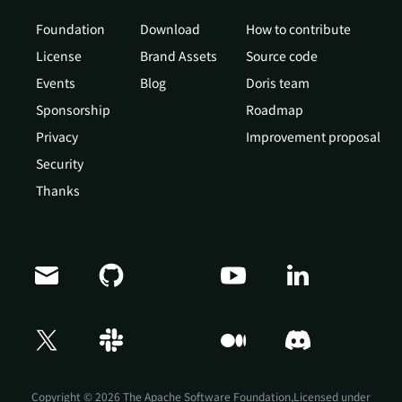
Foundation
Download
How to contribute
License
Brand Assets
Source code
Events
Blog
Doris team
Sponsorship
Roadmap
Privacy
Improvement proposal
Security
Thanks
Doris Summit 26
↗
October 21–22 · Virtual event
Copyright © 2026 The Apache Software Foundation,Licensed under