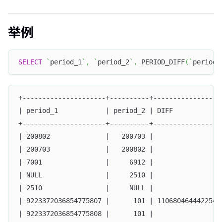
举例
SELECT
`
period_1
`
,
`
period_2
`
,
 PERIOD_DIFF
(
`
period_
+---------------------+----------+-----------------
| period_1            | period_2 | DIFF            
+---------------------+----------+-----------------
| 200802              |   200703 |                 
| 200703              |   200802 |                 
| 7001                |     6912 |               -1
| NULL                |     2510 |                N
| 2510                |     NULL |                N
| 9223372036854775807 |      101 | 1106804644422549
| 9223372036854775808 |      101 |                N