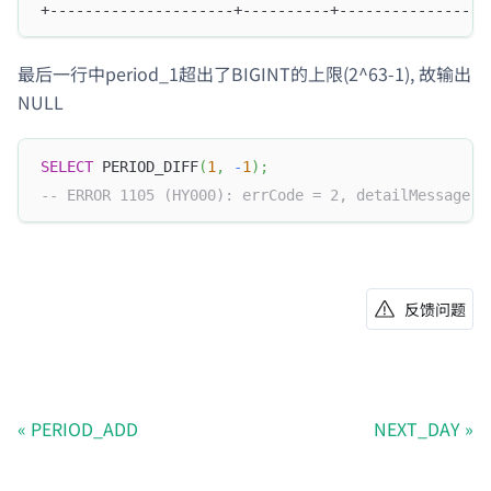
+---------------------+----------+-----------------
最后一行中period_1超出了BIGINT的上限(2^63-1), 故输出
NULL
SELECT
 PERIOD_DIFF
(
1
,
-
1
)
;
-- ERROR 1105 (HY000): errCode = 2, detailMessage =
反馈问题
PERIOD_ADD
NEXT_DAY