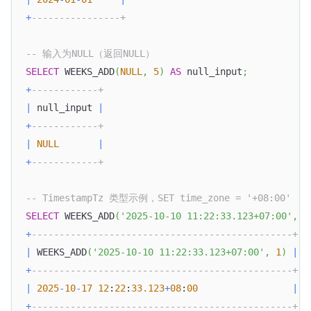
+
----------------+
-- 输入为NULL（返回NULL）
SELECT
 WEEKS_ADD
(
NULL
,
5
)
AS
 null_input
;
+
------------+
|
 null_input 
|
+
------------+
|
NULL
|
+
------------+
-- TimestampTz 类型示例，SET time_zone = '+08:00'
SELECT
 WEEKS_ADD
(
'2025-10-10 11:22:33.123+07:00'
,
1
+
-----------------------------------------------+
|
 WEEKS_ADD
(
'2025-10-10 11:22:33.123+07:00'
,
1
)
|
+
-----------------------------------------------+
|
2025
-
10
-
17
12
:
22
:
33.123
+
08
:
00
|
+
-----------------------------------------------+