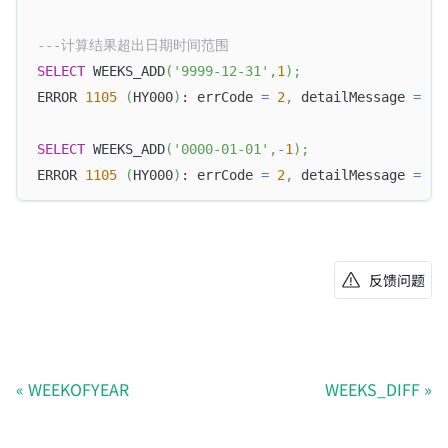
---计算结果超出日期时间范围
SELECT
 WEEKS_ADD
(
'9999-12-31'
,
1
)
;
ERROR 
1105
(
HY000
)
: errCode 
=
2
,
 detailMessage 
=
(
1
SELECT
 WEEKS_ADD
(
'0000-01-01'
,
-
1
)
;
ERROR 
1105
(
HY000
)
: errCode 
=
2
,
 detailMessage 
=
(
1
反馈问题
WEEKOFYEAR
WEEKS_DIFF