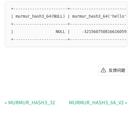
+-----------------------+--------------------------
| murmur_hash3_64(NULL) | murmur_hash3_64('hello') 
+-----------------------+--------------------------
|                  NULL |     -3215607508166160593 
+-----------------------+--------------------------
反馈问题
MURMUR_HASH3_32
MURMUR_HASH3_64_V2