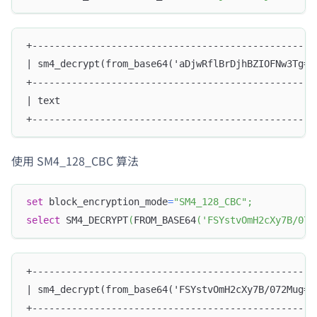
+--------------------------------------------------
| sm4_decrypt(from_base64('aDjwRflBrDjhBZIOFNw3Tg==
+--------------------------------------------------
| text                                             
+--------------------------------------------------
使用 SM4_128_CBC 算法
set
 block_encryption_mode
=
"SM4_128_CBC"
;
select
 SM4_DECRYPT
(
FROM_BASE64
(
'FSYstvOmH2cXy7B/072
+--------------------------------------------------
| sm4_decrypt(from_base64('FSYstvOmH2cXy7B/072Mug==
+--------------------------------------------------