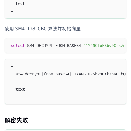
| text                                             
+--------------------------------------------------
使用 SM4_128_CBC 算法并初始向量
select
 SM4_DECRYPT
(
FROM_BASE64
(
'1Y4NGIukSbv9OrkZnRD
+--------------------------------------------------
| sm4_decrypt(from_base64('1Y4NGIukSbv9OrkZnRD1bQ==
+--------------------------------------------------
| text                                             
+--------------------------------------------------
解密失败