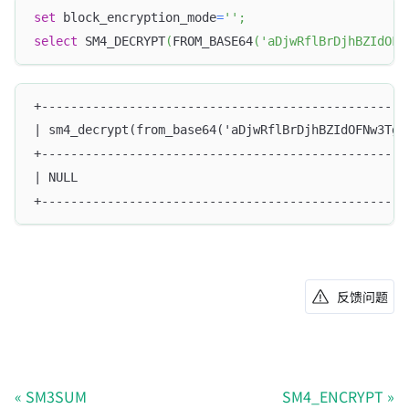
set
 block_encryption_mode
=
''
;
select
 SM4_DECRYPT
(
FROM_BASE64
(
'aDjwRflBrDjhBZIdOFN
+--------------------------------------------------
| sm4_decrypt(from_base64('aDjwRflBrDjhBZIdOFNw3Tg=
+--------------------------------------------------
| NULL                                             
+--------------------------------------------------
反馈问题
SM3SUM
SM4_ENCRYPT