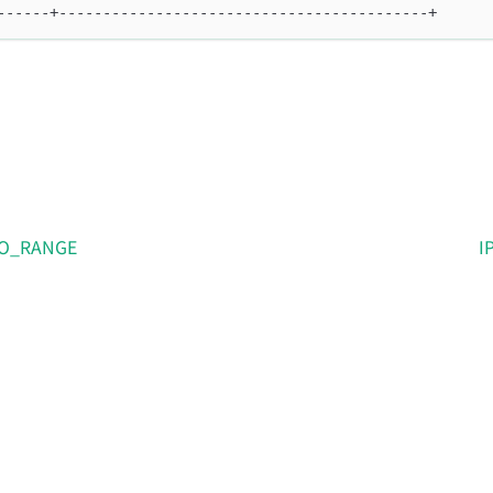
------+------------------------------------------+
TO_RANGE
I