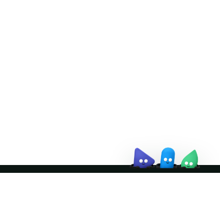
Doris Summit 26
↗
October 21–22 · Virtual
event
↗
Join the community