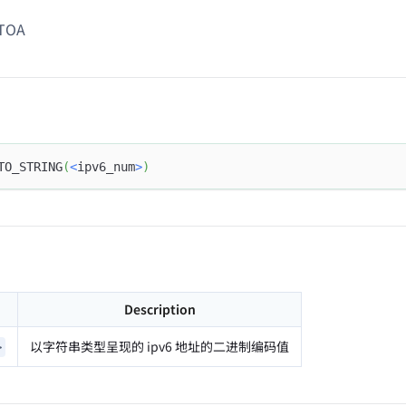
TOA
TO_STRING
(
<
ipv6_num
>
)
Description
以字符串类型呈现的 ipv6 地址的二进制编码值
>