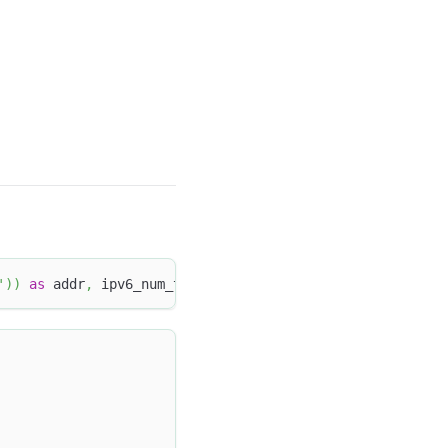
'
)
)
as
 addr
,
 ipv6_num_to_string
(
"-23vno12i34nlfwlsj"
)
;