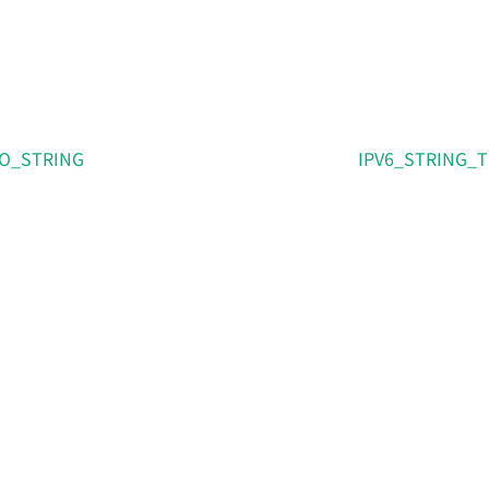
O_STRING
IPV6_STRING_