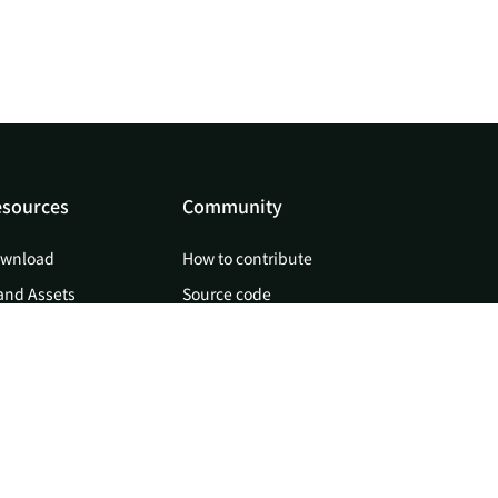
sources
Community
wnload
How to contribute
and Assets
Source code
og
Doris team
Roadmap
Improvement proposal