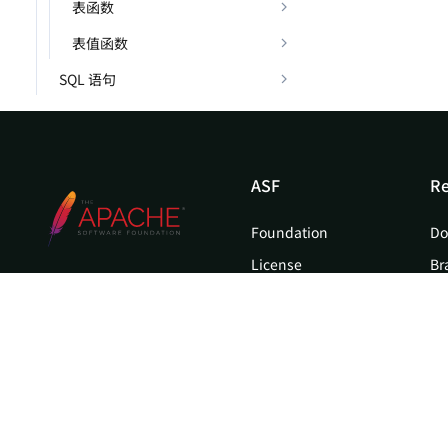
表函数
表值函数
SQL 语句
ASF
Re
Foundation
Do
License
Br
Events
Bl
Sponsorship
Privacy
Security
Thanks