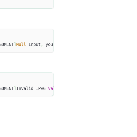
GUMENT
]
Null
 Input
,
 you may consider 
convert
 it 
to
 a vali
GUMENT
]
Invalid IPv6 
value