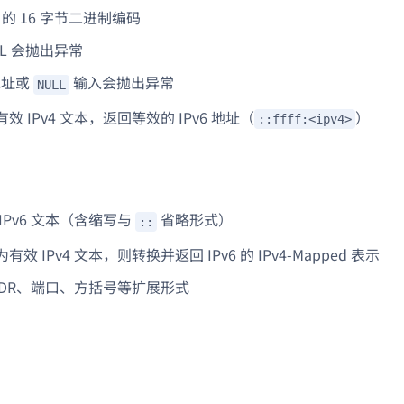
6 的 16 字节二进制编码
LL 会抛出异常
 地址或
输入会抛出异常
NULL
效 IPv4 文本，返回等效的 IPv6 地址（
）
::ffff:<ipv4>
IPv6 文本（含缩写与
省略形式）
::
效 IPv4 文本，则转换并返回 IPv6 的 IPv4-Mapped 表示
IDR、端口、方括号等扩展形式