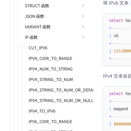
将 IPv6 文本
STRUCT 函数
JSON 函数
select
 he
VARIANT 函数
+
--------
|
 v6     
IP 函数
+
--------
CUT_IPV6
|
1111000
IPV4_CIDR_TO_RANGE
+
--------
IPV4_NUM_TO_STRING
IPv4 文本会
IPV4_STRING_TO_NUM
IPV4_STRING_TO_NUM_OR_DEFAULT
select
 he
IPV4_STRING_TO_NUM_OR_NULL
+
--------
|
 mapped 
IPV4_TO_IPV6
+
--------
IPV6_CIDR_TO_RANGE
|
0000000