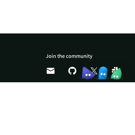
Doris Summit 26
↗
October 21–22 · Virtual
event
↗
Join the community