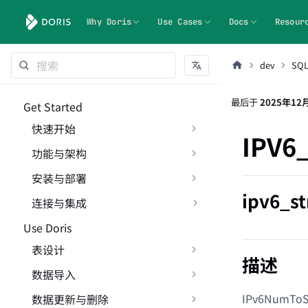
Why Doris
Use Cases
Docs
Resour
dev
SQ
最后
于
2025年12
Get Started
快速开始
IPV6
功能与架构
安装与部署
ipv6_s
连接与集成
Use Doris
表设计
描述
数据导入
IPv6NumT
数据更新与删除