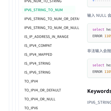
IPV6_NUM_TO_STRING
+
--------
IPV6_STRING_TO_NUM
输入 NULL
IPV6_STRING_TO_NUM_OR_DEFAULT
IPV6_STRING_TO_NUM_OR_NULL
select
 he
IS_IP_ADDRESS_IN_RANGE
ERROR 
110
IS_IPV4_COMPAT
非法输入会抛
IS_IPV4_MAPPED
IS_IPV4_STRING
select
 he
ERROR 
110
IS_IPV6_STRING
TO_IPV4
Keyword
TO_IPV4_OR_DEFAULT
TO_IPV4_OR_NULL
IPV6_STRI
TO_IPV6