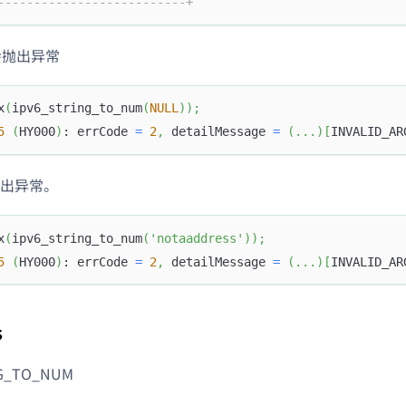
--------------------------+
 会抛出异常
x
(
ipv6_string_to_num
(
NULL
)
)
;
5
(
HY000
)
: errCode 
=
2
,
 detailMessage 
=
(
.
.
.
)
[
INVALID_AR
出异常。
x
(
ipv6_string_to_num
(
'notaaddress'
)
)
;
5
(
HY000
)
: errCode 
=
2
,
 detailMessage 
=
(
.
.
.
)
[
INVALID_AR
s
NG_TO_NUM