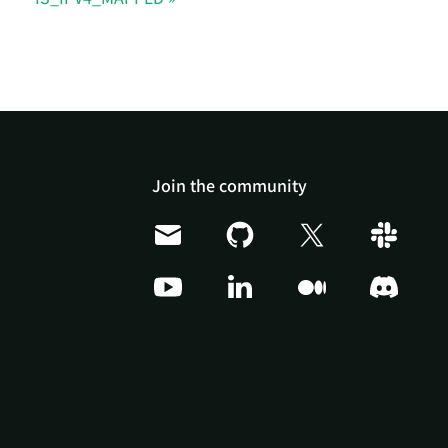
Join the community
Doris Summit 26
↗
October 21–22 · Virtual
event