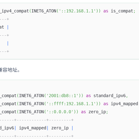
_ipv4_compat
(
INET6_ATON
(
'::192.168.1.1'
)
)
as
 is_compat
;
---+
at 
|
---+
|
---+
 兼容地址。
_compat
(
INET6_ATON
(
'2001:db8::1'
)
)
as
 standard_ipv6
,
_compat
(
INET6_ATON
(
'::ffff:192.168.1.1'
)
)
as
 ipv4_mapped
_compat
(
INET6_ATON
(
'::0.0.0.0'
)
)
as
 zero_ip
;
------+------------+---------+
d_ipv6
|
 ipv4_mapped
|
 zero_ip 
|
------+------------+---------+