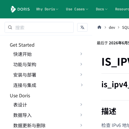
Why Doris
Use Cases
Docs
Resour
dev
SQ
最后
于
2026年6月
Get Started
快速开始
IS_I
功能与架构
安装与部署
is_ipv
连接与集成
Use Doris
表设计
描述
数据导入
检查 IPv6 
数据更新与删除