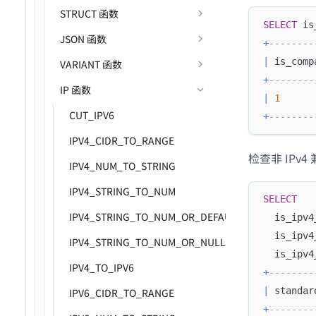
STRUCT 函数
SELECT
 is
JSON 函数
+
--------
|
 is_comp
VARIANT 函数
+
--------
IP 函数
|
1
CUT_IPV6
+
--------
IPV4_CIDR_TO_RANGE
检查非 IPv4
IPV4_NUM_TO_STRING
IPV4_STRING_TO_NUM
SELECT
IPV4_STRING_TO_NUM_OR_DEFAULT
  is_ipv4
  is_ipv4
IPV4_STRING_TO_NUM_OR_NULL
  is_ipv4
IPV4_TO_IPV6
+
--------
|
 standar
IPV6_CIDR_TO_RANGE
+
--------