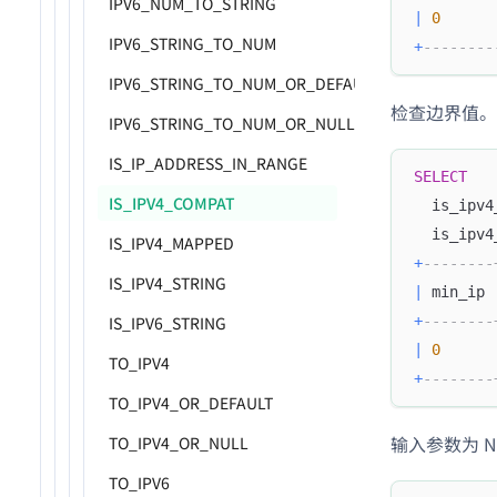
IPV6_NUM_TO_STRING
|
0
IPV6_STRING_TO_NUM
+
--------
IPV6_STRING_TO_NUM_OR_DEFAULT
检查边界值。
IPV6_STRING_TO_NUM_OR_NULL
IS_IP_ADDRESS_IN_RANGE
SELECT
IS_IPV4_COMPAT
  is_ipv4
  is_ipv4
IS_IPV4_MAPPED
+
--------
IS_IPV4_STRING
|
 min_ip 
IS_IPV6_STRING
+
--------
|
0
TO_IPV4
+
--------
TO_IPV4_OR_DEFAULT
输入参数为 NU
TO_IPV4_OR_NULL
TO_IPV6