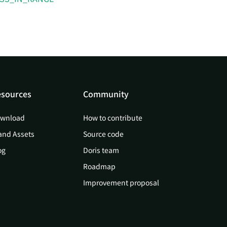
sources
Community
wnload
How to contribute
and Assets
Source code
og
Doris team
Roadmap
Improvement proposal