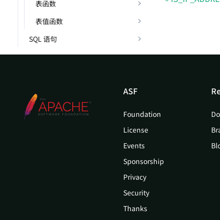
表函数
表值函数
SQL 语句
ASF
Re
Foundation
Do
License
Br
Events
Bl
Sponsorship
Privacy
Security
Thanks