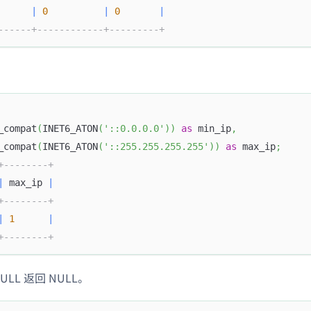
|
0
|
0
|
------+------------+---------+
_compat
(
INET6_ATON
(
'::0.0.0.0'
)
)
as
 min_ip
,
_compat
(
INET6_ATON
(
'::255.255.255.255'
)
)
as
 max_ip
;
+--------+
|
 max_ip 
|
+--------+
|
1
|
+--------+
LL 返回 NULL。