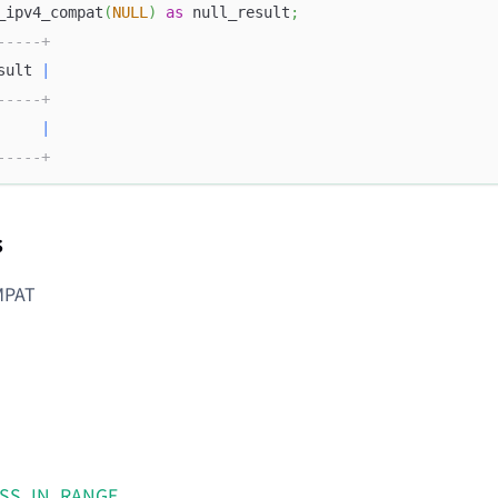
_ipv4_compat
(
NULL
)
as
 null_result
;
-----+
sult 
|
-----+
|
-----+
s
MPAT
ESS_IN_RANGE