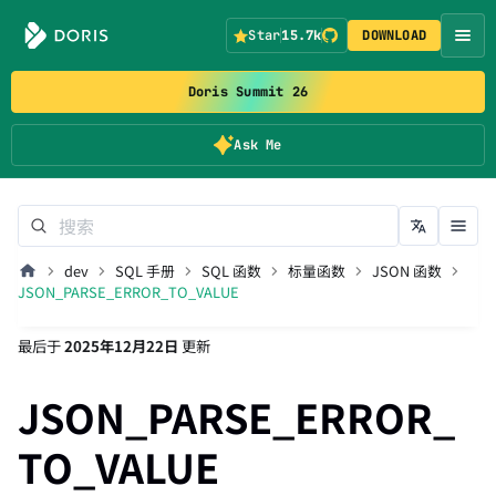
Star
15.7k
DOWNLOAD
Doris Summit 26
Ask Me
dev
SQL 手册
SQL 函数
标量函数
JSON 函数
JSON_PARSE_ERROR_TO_VALUE
最后
于
2025年12月22日
更新
JSON_PARSE_ERROR_
TO_VALUE