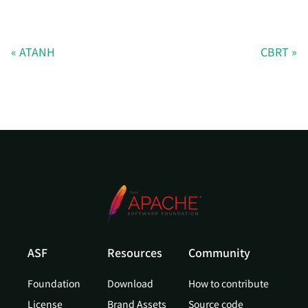
ATANH
CBRT
ASF
Resources
Community
Foundation
Download
How to contribute
License
Brand Assets
Source code