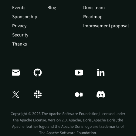
Events
Blog
Doris team
Sponsorship
Roadmap
Privacy
Improvement proposal
Security
Thanks
Doris Summit 26
↗
October 21–22 · Virtual event
Copyright © 2026 The Apache Software Foundation,Licensed under
the
Apache License, Version 2.0
. Apache, Doris, Apache Doris, the
Apache feather logo and the Apache Doris logo are trademarks of
The Apache Software Foundation.