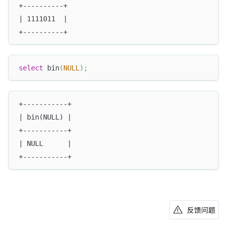
+----------+
| 1111011  |
+----------+
select
 bin
(
NULL
)
;
+-----------+
| bin(NULL) |
+-----------+
| NULL      |
+-----------+
反馈问题