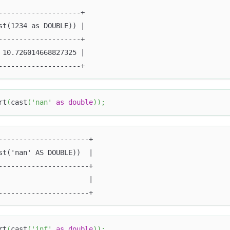
--------------------+
st(1234 as DOUBLE)) |
--------------------+
 10.726014668827325 |
--------------------+
rt
(
cast
(
'nan'
as
double
)
)
;
----------------------+
st('nan' AS DOUBLE))  |
----------------------+
                      |
----------------------+
rt
(
cast
(
'inf'
as
double
)
)
;