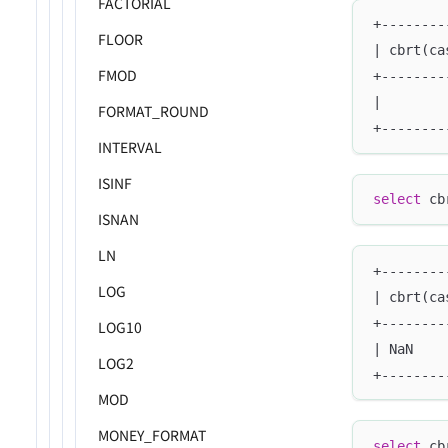
FACTORIAL
+--------
FLOOR
| cbrt(ca
FMOD
+--------
|        
FORMAT_ROUND
+--------
INTERVAL
ISINF
select
 cb
ISNAN
LN
+--------
LOG
| cbrt(ca
+--------
LOG10
| NaN    
LOG2
+--------
MOD
MONEY_FORMAT
select
 cb