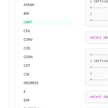
| cbrt(ca
ATANH
+--------
BIN
|        
+--------
CBRT
CEIL
select
 cb
CONV
COS
+--------
COSH
| cbrt(ca
COT
+--------
|        
CSC
+--------
DEGREES
E
select
 cb
EXP