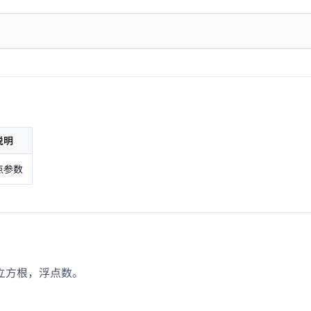
说明
点参数
立方根，浮点数。