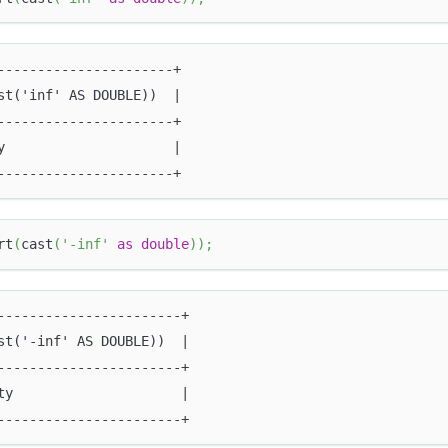
----------------------+
st('inf' AS DOUBLE))  |
----------------------+
y                     |
----------------------+
rt
(
cast
(
'-inf'
as
double
)
)
;
-----------------------+
st('-inf' AS DOUBLE))  |
-----------------------+
ty                     |
-----------------------+