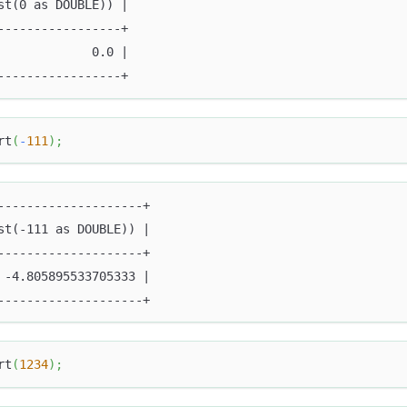
st(0 as DOUBLE)) |
-----------------+
             0.0 |
-----------------+
rt
(
-
111
)
;
--------------------+
st(-111 as DOUBLE)) |
--------------------+
 -4.805895533705333 |
--------------------+
rt
(
1234
)
;