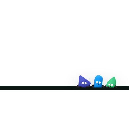
Doris Summit 26
↗
October 21–22 · Virtual
event
↗
Join the community