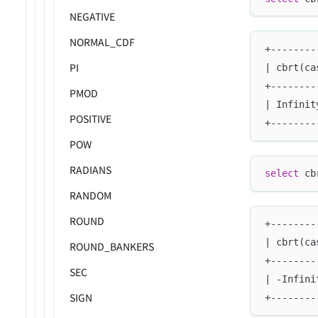
NEGATIVE
NORMAL_CDF
+--------
PI
| cbrt(ca
+--------
PMOD
| Infinit
POSITIVE
+--------
POW
RADIANS
select
 cb
RANDOM
ROUND
+--------
| cbrt(ca
ROUND_BANKERS
+--------
SEC
| -Infini
SIGN
+--------