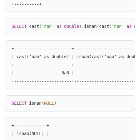
+----------+
SELECT
 cast
(
'nan'
as
double
)
,
isnan
(
cast
(
'nan'
as
do
+-----------------------+--------------------------
| cast('nan' as double) | isnan(cast('nan' as doubl
+-----------------------+--------------------------
|                   NaN |                          
+-----------------------+--------------------------
SELECT
 isnan
(
NULL
)
+-------------+
| isnan(NULL) |