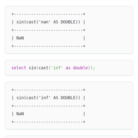
+----------------------------+
| sin(cast('nan' AS DOUBLE)) |
+----------------------------+
| NaN                        |
+----------------------------+
select
 sin
(
cast
(
'inf'
as
double
)
)
;
+----------------------------+
| sin(cast('inf' AS DOUBLE)) |
+----------------------------+
| NaN                        |
+----------------------------+