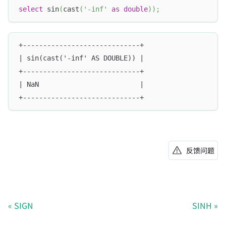
select
 sin
(
cast
(
'-inf'
as
double
)
)
;
+-----------------------------+
| sin(cast('-inf' AS DOUBLE)) |
+-----------------------------+
| NaN                         |
+-----------------------------+
反馈问题
SIGN
SINH