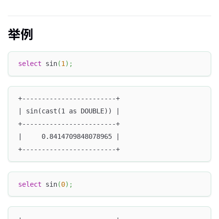
举例
select
 sin
(
1
)
;
+------------------------+
| sin(cast(1 as DOUBLE)) |
+------------------------+
|     0.8414709848078965 |
+------------------------+
select
 sin
(
0
)
;
+------------------------+