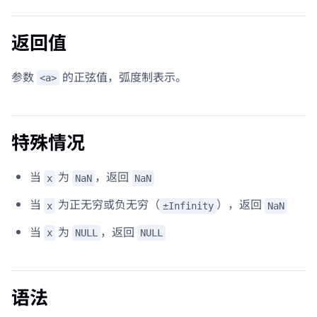
返回值
参数
的正弦值，弧度制表示。
<a>
特殊情况
当
为
，返回
x
NaN
NaN
当
为正无穷或负无穷（
），返回
x
±Infinity
NaN
当
为
，返回
x
NULL
NULL
语法