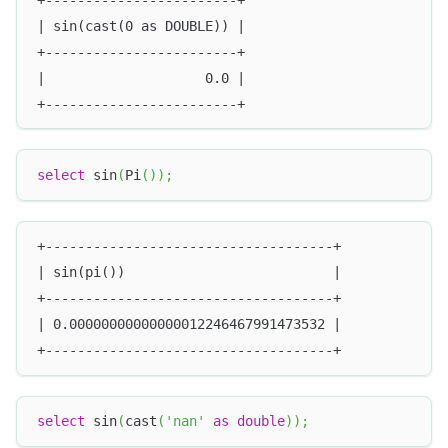
| sin(cast(0 as DOUBLE)) |
+------------------------+
|                    0.0 |
+------------------------+
select
 sin
(
Pi
(
)
)
;
+------------------------------------+
| sin(pi())                          |
+------------------------------------+
| 0.00000000000000012246467991473532 |
+------------------------------------+
select
 sin
(
cast
(
'nan'
as
double
)
)
;