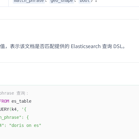
match_phrase
geo_shape
bool
，表示该文档是否匹配提供的 Elasticsearch 查询 DSL。
_phrase 查询：
FROM
 es_table 
UERY
(
k4
,
'{
h_phrase": {
4": "doris on es"