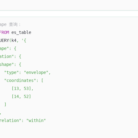
hape 查询：
FROM
 es_table 
UERY
(
k4
,
'{
ape": {
ation": {
shape": {
  "type": "envelope",
  "coordinates": [
     [13, 53],
     [14, 52]
  ]
,
relation": "within"