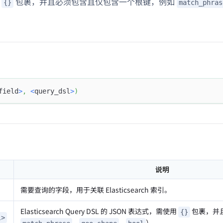
用
包裹，并且必须包含且仅包含一个根键，例如
{}
match_phras
field
>
,
<
query_dsl
>
)
说明
需要查询的字段，用于关联 Elasticsearch 索引。
Elasticsearch Query DSL 的 JSON 表达式，需使用
包裹，并
{}
l>
、
、
）。