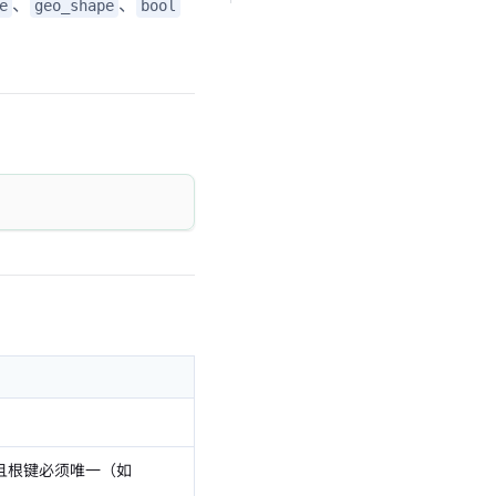
、
、
e
geo_shape
bool
且根键必须唯一（如