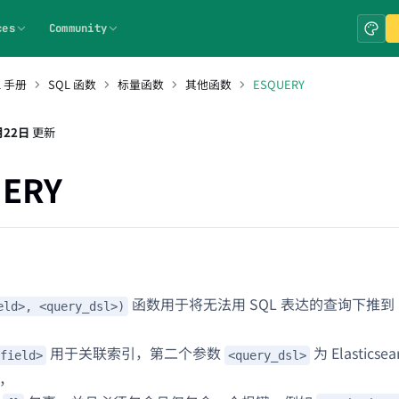
ces
Community
L 手册
SQL 函数
标量函数
其他函数
ESQUERY
月22日
更新
ERY
函数用于将无法用 SQL 表达的查询下推到 Elas
eld>, <query_dsl>)
用于关联索引，第二个参数
为 Elasticse
field>
<query_dsl>
式，