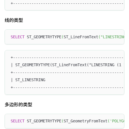
+--------------------------------------------------
线的类型
SELECT
 ST_GEOMETRYTYPE
(
ST_LineFromText
(
"LINESTRING 
+--------------------------------------------------
| ST_GEOMETRYTYPE(ST_LineFromText("LINESTRING (1 1,
+--------------------------------------------------
| ST_LINESTRING                                    
+--------------------------------------------------
多边形的类型
SELECT
 ST_GEOMETRYTYPE
(
ST_GeometryFromText
(
'POLYGON