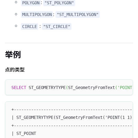
:
POLYGON
"ST_POLYGON"
:
MULTIPOLYGON
"ST_MULTIPOLYGON"
:
CIRCLE
"ST_CIRCLE"
举例
点的类型
SELECT
 ST_GEOMETRYTYPE
(
ST_GeometryFromText
(
'POINT(1
+--------------------------------------------------
| ST_GEOMETRYTYPE(ST_GeometryFromText('POINT(1 1)')
+--------------------------------------------------
| ST_POINT                                         