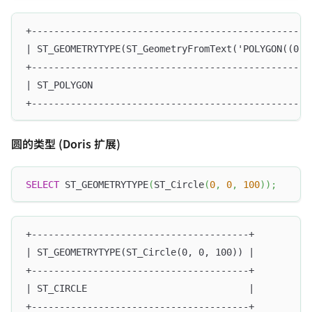
+--------------------------------------------------
| ST_GEOMETRYTYPE(ST_GeometryFromText('POLYGON((0 0
+--------------------------------------------------
| ST_POLYGON                                       
+--------------------------------------------------
圆的类型 (Doris 扩展)
SELECT
 ST_GEOMETRYTYPE
(
ST_Circle
(
0
,
0
,
100
)
)
;
+---------------------------------------+
| ST_GEOMETRYTYPE(ST_Circle(0, 0, 100)) |
+---------------------------------------+
| ST_CIRCLE                             |
+---------------------------------------+