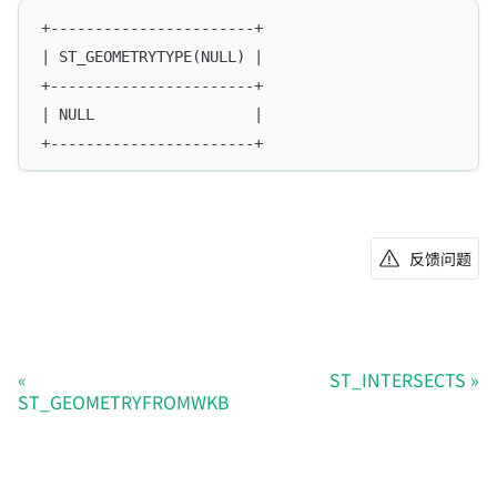
+-----------------------+
| ST_GEOMETRYTYPE(NULL) |
+-----------------------+
| NULL                  |
+-----------------------+
反馈问题
ST_INTERSECTS
ST_GEOMETRYFROMWKB