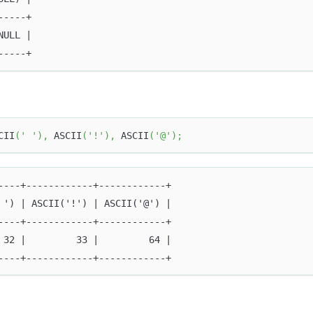
-----+
NULL |
-----+
CII
(
' '
)
,
 ASCII
(
'!'
)
,
 ASCII
(
'@'
)
;
----+------------+------------+
 ') | ASCII('!') | ASCII('@') |
----+------------+------------+
 32 |         33 |         64 |
----+------------+------------+