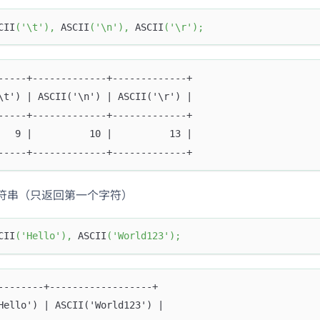
CII
(
'\t'
)
,
 ASCII
(
'\n'
)
,
 ASCII
(
'\r'
)
;
-----+-------------+-------------+
\t') | ASCII('\n') | ASCII('\r') |
-----+-------------+-------------+
   9 |          10 |          13 |
-----+-------------+-------------+
符串（只返回第一个字符）
CII
(
'Hello'
)
,
 ASCII
(
'World123'
)
;
--------+------------------+
Hello') | ASCII('World123') |