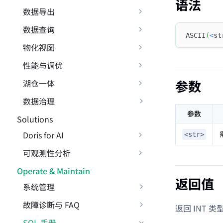
语法
数据导出
数据查询
ASCII
(
<
st
物化视图
性能与调优
参数
湖仓一体
数据治理
参数
Solutions
Doris for AI
<str>
可观测性分析
Operate & Maintain
返回值
系统管理
故障诊断与 FAQ
返回 INT 
SQL 手册