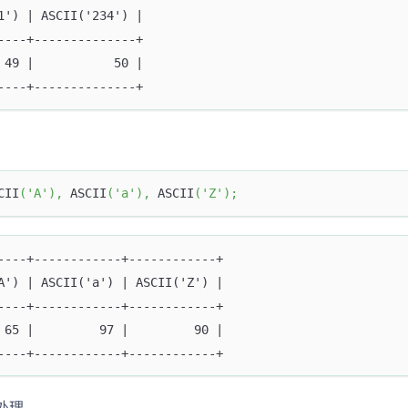
1') | ASCII('234') |
----+--------------+
 49 |           50 |
----+--------------+
CII
(
'A'
)
,
 ASCII
(
'a'
)
,
 ASCII
(
'Z'
)
;
----+------------+------------+
A') | ASCII('a') | ASCII('Z') |
----+------------+------------+
 65 |         97 |         90 |
----+------------+------------+
处理