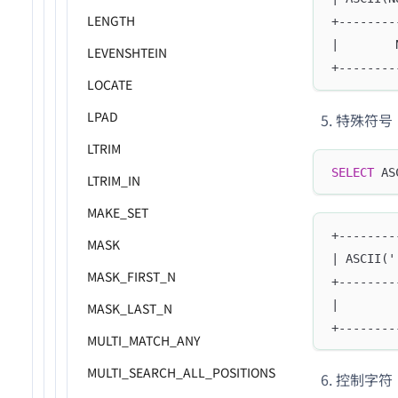
LENGTH
+--------
|        
LEVENSHTEIN
+--------
LOCATE
LPAD
特殊符号
LTRIM
SELECT
 AS
LTRIM_IN
MAKE_SET
+--------
MASK
| ASCII('
MASK_FIRST_N
+--------
|        
MASK_LAST_N
+--------
MULTI_MATCH_ANY
MULTI_SEARCH_ALL_POSITIONS
控制字符