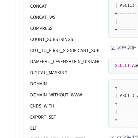
CONCAT
| ASCII('
+--------
CONCAT_WS
|        
COMPRESS
+--------
COUNT_SUBSTRINGS
字母字符
CUT_TO_FIRST_SIGNIFICANT_SUBDOMAIN
DAMERAU_LEVENSHTEIN_DISTANCE
SELECT
 AS
DIGITAL_MASKING
DOMAIN
+--------
DOMAIN_WITHOUT_WWW
| ASCII('
+--------
ENDS_WITH
|        
EXPORT_SET
+--------
ELT
空字符串