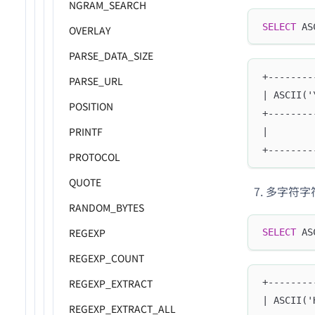
NGRAM_SEARCH
SELECT
 AS
OVERLAY
PARSE_DATA_SIZE
+--------
PARSE_URL
| ASCII('
POSITION
+--------
PRINTF
|        
+--------
PROTOCOL
QUOTE
多字符字
RANDOM_BYTES
REGEXP
SELECT
 AS
REGEXP_COUNT
REGEXP_EXTRACT
+--------
| ASCII('
REGEXP_EXTRACT_ALL