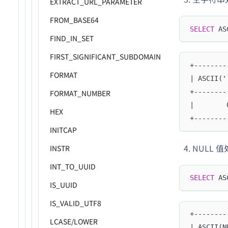
EXTRACT_URL_PARAMETER
FROM_BASE64
SELECT
 AS
FIND_IN_SET
FIRST_SIGNIFICANT_SUBDOMAIN
+--------
FORMAT
| ASCII('
+--------
FORMAT_NUMBER
|        
HEX
+--------
INITCAP
NULL 
INSTR
INT_TO_UUID
SELECT
 AS
IS_UUID
IS_VALID_UTF8
+--------
LCASE/LOWER
| ASCII(N