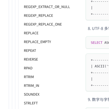
+--------
REGEXP_EXTRACT_OR_NULL
|        
+--------
REGEXP_REPLACE
REGEXP_REPLACE_ONE
UTF-8
REPLACE
REPLACE_EMPTY
SELECT
 AS
REPEAT
REVERSE
+--------
| ASCII('
RPAD
+--------
RTRIM
|        
RTRIM_IN
+--------
SOUNDEX
数字与字
STRLEFT