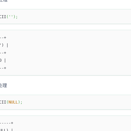
CII
(
''
)
;
--+
') |
--+
0 |
--+
值处理
CII
(
NULL
)
;
-----+
ULL) |