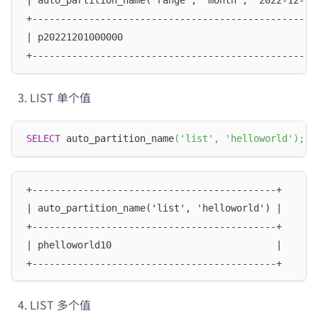
| auto_partition_name('range', 'month', '2022-12-12
+--------------------------------------------------
| p20221201000000                                  
+--------------------------------------------------
LIST 单个值
SELECT
 auto_partition_name
(
'list'
,
'helloworld'
)
;
+-------------------------------------------+
| auto_partition_name('list', 'helloworld') |
+-------------------------------------------+
| phelloworld10                             |
+-------------------------------------------+
LIST 多个值