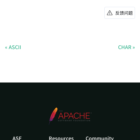
反馈问题
ASCII
CHAR
ASF
Resources
Community