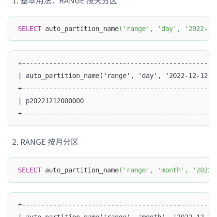
基本用法：RANGE 按天分区
SELECT
 auto_partition_name
(
'range'
,
'day'
,
'2022-12
+--------------------------------------------------
| auto_partition_name('range', 'day', '2022-12-12 1
+--------------------------------------------------
| p20221212000000                                  
+--------------------------------------------------
RANGE 按月分区
SELECT
 auto_partition_name
(
'range'
,
'month'
,
'2022-
+--------------------------------------------------