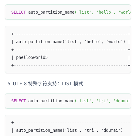
SELECT
 auto_partition_name
(
'list'
,
'hello'
,
'world'
+-----------------------------------------------+
| auto_partition_name('list', 'hello', 'world') |
+-----------------------------------------------+
| phello5world5                                 |
+-----------------------------------------------+
UTF-8 特殊字符支持：LIST 模式
SELECT
 auto_partition_name
(
'list'
,
'ṭṛì'
,
'ḍḍumai'
)
+--------------------------------------------------
| auto_partition_name('list', 'ṭṛì', 'ḍḍumai')     