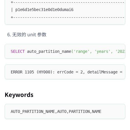
+--------------------------------------------------
| p1e6d1e5bec31e0d1e0dumai6                        
+--------------------------------------------------
无效的 unit 参数
SELECT
 auto_partition_name
(
'range'
,
'years'
,
'2022-
ERROR 1105 (HY000): errCode = 2, detailMessage = ra
Keywords
AUTO_PARTITION_NAME,AUTO,PARTITION,NAME