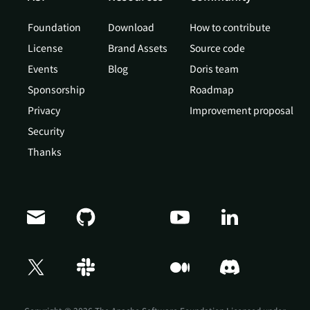
Foundation
Download
How to contribute
License
Brand Assets
Source code
Events
Blog
Doris team
Sponsorship
Roadmap
Privacy
Improvement proposal
Security
Thanks
Doris Summit 26
↗
October 21–22 · Virtual event