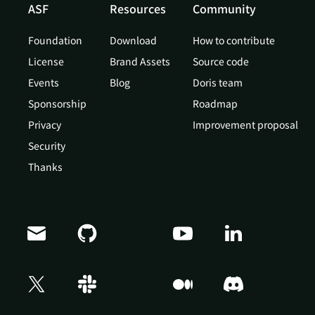
ASF
Resources
Community
Foundation
Download
How to contribute
License
Brand Assets
Source code
Events
Blog
Doris team
Sponsorship
Roadmap
Privacy
Improvement proposal
Security
Thanks
Doris Summit 26
↗
October 21–22 · Virtual event