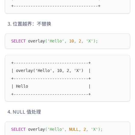
+-----------------------------------+
位置越界：不替换
SELECT
 overlay
(
'Hello'
,
10
,
2
,
'X'
)
;
+-------------------------------+
| overlay('Hello', 10, 2, 'X')  |
+-------------------------------+
| Hello                         |
+-------------------------------+
NULL 值处理
SELECT
 overlay
(
'Hello'
,
NULL
,
2
,
'X'
)
;