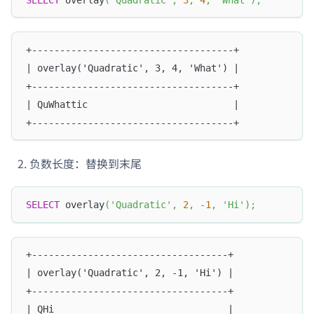
+------------------------------------+
| overlay('Quadratic', 3, 4, 'What') |
+------------------------------------+
| QuWhattic                          |
+------------------------------------+
负数长度：替换到末尾
SELECT
 overlay
(
'Quadratic'
,
2
,
-
1
,
'Hi'
)
;
+-----------------------------------+
| overlay('Quadratic', 2, -1, 'Hi') |
+-----------------------------------+
| QHi                               |