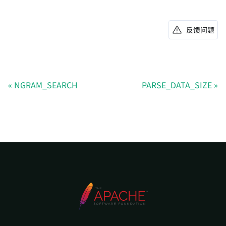
反馈问题
NGRAM_SEARCH
PARSE_DATA_SIZE