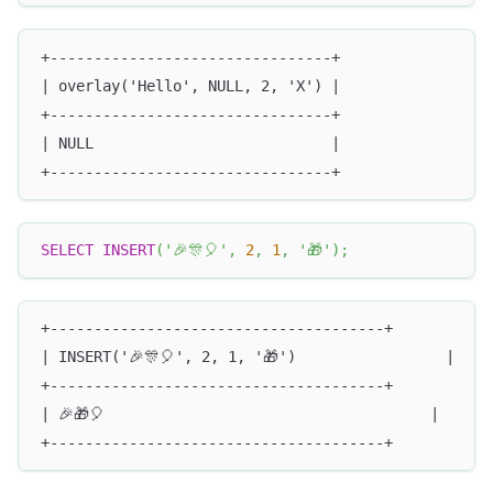
+--------------------------------+
| overlay('Hello', NULL, 2, 'X') |
+--------------------------------+
| NULL                           |
+--------------------------------+
SELECT
INSERT
(
'🎉🎊🎈'
,
2
,
1
,
'🎁'
)
;
+--------------------------------------+
| INSERT('🎉🎊🎈', 2, 1, '🎁')                 |
+--------------------------------------+
| 🎉🎁🎈                                     |
+--------------------------------------+