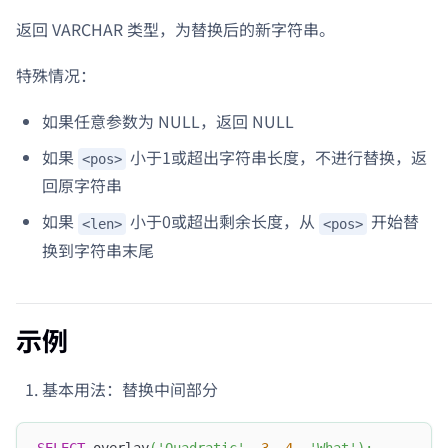
返回 VARCHAR 类型，为替换后的新字符串。
特殊情况：
如果任意参数为 NULL，返回 NULL
如果
小于1或超出字符串长度，不进行替换，返
<pos>
回原字符串
如果
小于0或超出剩余长度，从
开始替
<len>
<pos>
换到字符串末尾
示例
基本用法：替换中间部分
SELECT
 overlay
(
'Quadratic'
,
3
,
4
,
'What'
)
;