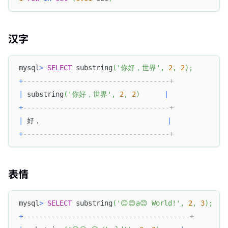
汉字
mysql
>
SELECT
 substring
(
'你好，世界'
,
2
,
2
)
;
+
------------------------------------+
|
 substring
(
'你好，世界'
,
2
,
2
)
|
+
------------------------------------+
|
 好，                               
|
+
------------------------------------+
表情
mysql
>
SELECT
 substring
(
'😊😊a😊 World!'
,
2
,
3
)
;
+
-----------------------------------------+