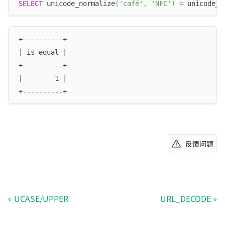
SELECT
 unicode_normalize
(
'café'
,
'NFC'
)
=
 unicode_n
+----------+
| is_equal |
+----------+
|        1 |
+----------+
反馈问题
UCASE/UPPER
URL_DECODE