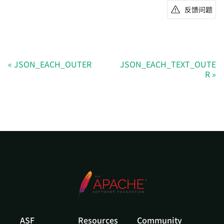
反馈问题
JSON_EACH_OUTER
JSON_EACH_TEXT_OUTE
R
ASF
Resources
Community