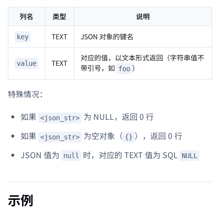
列名
类型
说明
TEXT
JSON 对象的键名
key
对应的值，以文本形式返回（字符串值不
TEXT
value
带引号，如
）
foo
特殊情况：
如果
为 NULL，返回 0 行
<json_str>
如果
为空对象（
），返回 0 行
<json_str>
{}
JSON 值为
时，对应的 TEXT 值为 SQL
null
NULL
示例