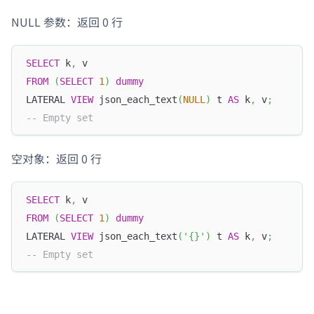
NULL 参数：返回 0 行
SELECT
 k
,
 v
FROM
(
SELECT
1
)
dummy
LATERAL 
VIEW
 json_each_text
(
NULL
)
 t 
AS
 k
,
 v
;
-- Empty set
空对象：返回 0 行
SELECT
 k
,
 v
FROM
(
SELECT
1
)
dummy
LATERAL 
VIEW
 json_each_text
(
'{}'
)
 t 
AS
 k
,
 v
;
-- Empty set