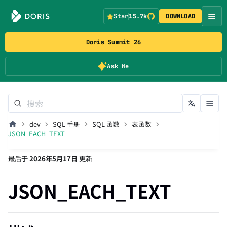
Star
15.7k
DOWNLOAD
Doris Summit 26
Ask Me
dev
SQL 手册
SQL 函数
表函数
JSON_EACH_TEXT
最后
于
2026年5月17日
更新
JSON_EACH_TEXT