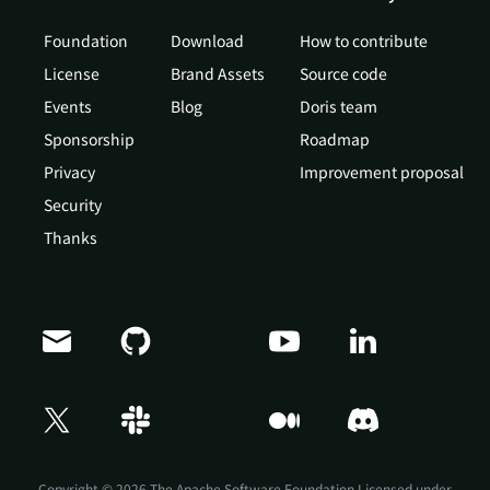
Foundation
Download
How to contribute
License
Brand Assets
Source code
Events
Blog
Doris team
Sponsorship
Roadmap
Privacy
Improvement proposal
Security
Thanks
Doris Summit 26
↗
October 21–22 · Virtual event
Copyright © 2026 The Apache Software Foundation,Licensed under