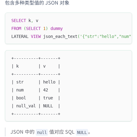
包含多种类型值的 JSON 对象
SELECT
 k
,
 v
FROM
(
SELECT
1
)
dummy
LATERAL 
VIEW
 json_each_text
(
'{"str":"hello","num":4
+----------+-------+
| k        | v     |
+----------+-------+
| str      | hello |
| num      | 42    |
| bool     | true  |
| null_val | NULL  |
+----------+-------+
JSON 中的
值对应 SQL
。
null
NULL