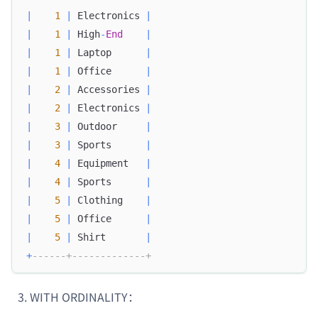
|
1
|
 Electronics 
|
|
1
|
 High
-
End
|
|
1
|
 Laptop      
|
|
1
|
 Office      
|
|
2
|
 Accessories 
|
|
2
|
 Electronics 
|
|
3
|
 Outdoor     
|
|
3
|
 Sports      
|
|
4
|
 Equipment   
|
|
4
|
 Sports      
|
|
5
|
 Clothing    
|
|
5
|
 Office      
|
|
5
|
 Shirt       
|
+
------+-------------+
WITH ORDINALITY：