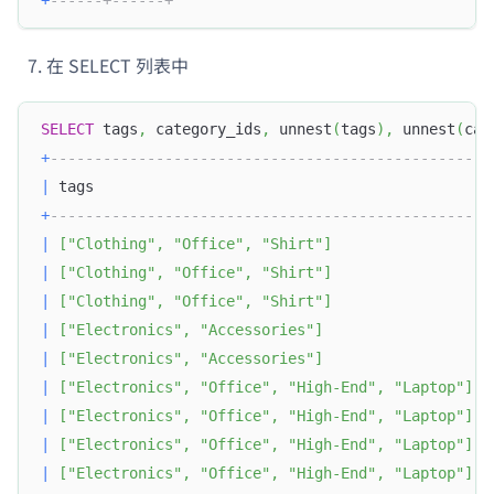
+
------+------+
在 SELECT 列表中
SELECT
 tags
,
 category_ids
,
 unnest
(
tags
)
,
 unnest
(
cat
+
-------------------------------------------------+
|
 tags                                            
|
+
-------------------------------------------------+
|
[
"Clothing"
,
"Office"
,
"Shirt"
]
|
|
[
"Clothing"
,
"Office"
,
"Shirt"
]
|
|
[
"Clothing"
,
"Office"
,
"Shirt"
]
|
|
[
"Electronics"
,
"Accessories"
]
|
|
[
"Electronics"
,
"Accessories"
]
|
|
[
"Electronics"
,
"Office"
,
"High-End"
,
"Laptop"
]
|
|
[
"Electronics"
,
"Office"
,
"High-End"
,
"Laptop"
]
|
|
[
"Electronics"
,
"Office"
,
"High-End"
,
"Laptop"
]
|
|
[
"Electronics"
,
"Office"
,
"High-End"
,
"Laptop"
]
|