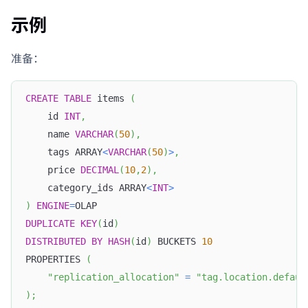
示例
准备：
CREATE
TABLE
 items 
(
    id 
INT
,
    name 
VARCHAR
(
50
)
,
    tags ARRAY
<
VARCHAR
(
50
)
>
,
    price 
DECIMAL
(
10
,
2
)
,
    category_ids ARRAY
<
INT
>
)
ENGINE
=
OLAP
DUPLICATE
KEY
(
id
)
DISTRIBUTED
BY
HASH
(
id
)
 BUCKETS 
10
PROPERTIES 
(
"replication_allocation"
=
"tag.location.defaul
)
;