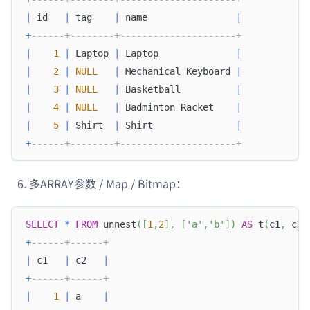
|
 id   
|
 tag    
|
 name                
|
+
------+--------+---------------------+
|
1
|
 Laptop 
|
 Laptop              
|
|
2
|
NULL
|
 Mechanical Keyboard 
|
|
3
|
NULL
|
 Basketball          
|
|
4
|
NULL
|
 Badminton Racket    
|
|
5
|
 Shirt  
|
 Shirt               
|
+
------+--------+---------------------+
多ARRAY参数 / Map / Bitmap：
SELECT
*
FROM
 unnest
(
[
1
,
2
]
,
[
'a'
,
'b'
]
)
AS
 t
(
c1
,
 c2
)
+
------+------+
|
 c1   
|
 c2   
|
+
------+------+
|
1
|
 a    
|