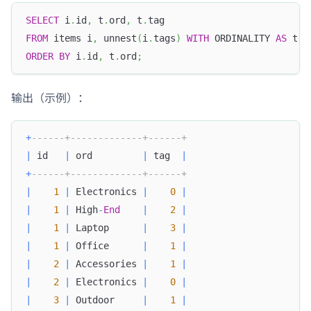
SELECT
 i
.
id
,
 t
.
ord
,
 t
.
tag
FROM
 items i
,
 unnest
(
i
.
tags
)
WITH
 ORDINALITY 
AS
 t
(
t
ORDER
BY
 i
.
id
,
 t
.
ord
;
输出（示例）：
+
------+-------------+------+
|
 id   
|
 ord         
|
 tag  
|
+
------+-------------+------+
|
1
|
 Electronics 
|
0
|
|
1
|
 High
-
End
|
2
|
|
1
|
 Laptop      
|
3
|
|
1
|
 Office      
|
1
|
|
2
|
 Accessories 
|
1
|
|
2
|
 Electronics 
|
0
|
|
3
|
 Outdoor     
|
1
|