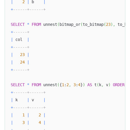
|
2
|
 b    
|
+
------+------+
SELECT
*
FROM
 unnest
(
bitmap_or
(
to_bitmap
(
23
)
,
 to_bi
+
------+
|
 col  
|
+
------+
|
23
|
|
24
|
+
------+
SELECT
*
FROM
 unnest
(
{
1
:
2
,
3
:
4
}
)
AS
 t
(
k
,
 v
)
ORDER
B
+
------+------+
|
 k    
|
 v    
|
+
------+------+
|
1
|
2
|
|
3
|
4
|