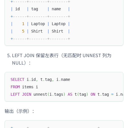
+
------+--------+--------+
|
 id   
|
 tag    
|
 name   
|
+
------+--------+--------+
|
1
|
 Laptop 
|
 Laptop 
|
|
5
|
 Shirt  
|
 Shirt  
|
+
------+--------+--------+
LEFT JOIN 保留左表行（无匹配时 UNNEST 列为
NULL）：
SELECT
 i
.
id
,
 t
.
tag
,
 i
.
name
FROM
 items i
LEFT
JOIN
 unnest
(
i
.
tags
)
AS
 t
(
tag
)
ON
 t
.
tag 
=
 i
.
nam
输出（示例）：
+
------+--------+---------------------+