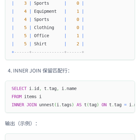
|
3
|
 Sports      
|
0
|
|
4
|
 Equipment   
|
1
|
|
4
|
 Sports      
|
0
|
|
5
|
 Clothing    
|
0
|
|
5
|
 Office      
|
1
|
|
5
|
 Shirt       
|
2
|
+
------+-------------+------+
INNER JOIN 保留匹配行：
SELECT
 i
.
id
,
 t
.
tag
,
 i
.
name
FROM
 items i
INNER
JOIN
 unnest
(
i
.
tags
)
AS
 t
(
tag
)
ON
 t
.
tag 
=
 i
.
na
输出（示例）：