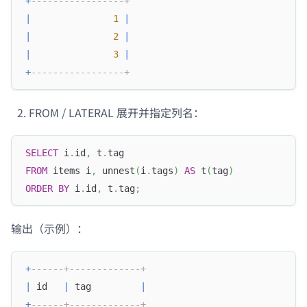
+
-----------------+
|
1
|
|
2
|
|
3
|
+
-----------------+
FROM / LATERAL 展开并指定列名：
SELECT
 i
.
id
,
 t
.
tag
FROM
 items i
,
 unnest
(
i
.
tags
)
AS
 t
(
tag
)
ORDER
BY
 i
.
id
,
 t
.
tag
;
输出（示例）：
+
------+-------------+
|
 id   
|
 tag         
|
+
------+-------------+