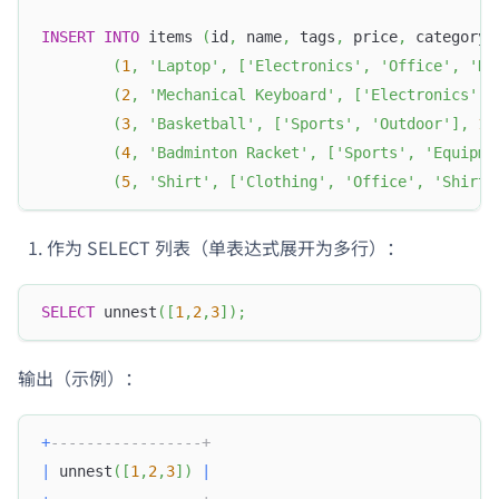
INSERT
INTO
 items 
(
id
,
 name
,
 tags
,
 price
,
 category_
(
1
,
'Laptop'
,
[
'Electronics'
,
'Office'
,
'Hi
(
2
,
'Mechanical Keyboard'
,
[
'Electronics'
,
(
3
,
'Basketball'
,
[
'Sports'
,
'Outdoor'
]
,
19
(
4
,
'Badminton Racket'
,
[
'Sports'
,
'Equipme
(
5
,
'Shirt'
,
[
'Clothing'
,
'Office'
,
'Shirt'
作为 SELECT 列表（单表达式展开为多行）：
SELECT
 unnest
(
[
1
,
2
,
3
]
)
;
输出（示例）：
+
-----------------+
|
 unnest
(
[
1
,
2
,
3
]
)
|