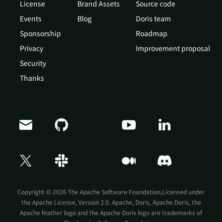
License
Brand Assets
Source code
Events
Blog
Doris team
Sponsorship
Roadmap
Privacy
Improvement proposal
Security
Thanks
Doris Summit 26
↗
October 21–22 · Virtual event
Copyright © 2026 The Apache Software Foundation,Licensed under
the
Apache License, Version 2.0
. Apache, Doris, Apache Doris, the
Apache feather logo and the Apache Doris logo are trademarks of