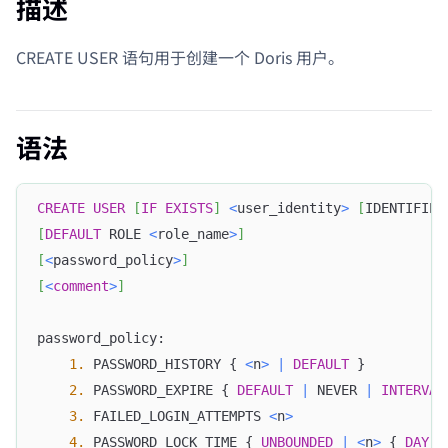
描述
CREATE USER 语句用于创建一个 Doris 用户。
语法
CREATE
USER
[
IF
EXISTS
]
<
user_identity
>
[
IDENTIFIED
[
DEFAULT
 ROLE 
<
role_name
>
]
[
<
password_policy
>
]
[
<
comment
>
]
password_policy:
1.
 PASSWORD_HISTORY { 
<
n
>
|
DEFAULT
 }
2.
 PASSWORD_EXPIRE { 
DEFAULT
|
 NEVER 
|
INTERVAL
3.
 FAILED_LOGIN_ATTEMPTS 
<
n
>
4.
 PASSWORD_LOCK_TIME { 
UNBOUNDED
|
<
n
>
 { 
DAY
|