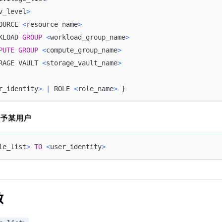
v_level
>
OURCE 
<
resource_name
>
KLOAD 
GROUP
<
workload_group_name
>
PUTE
GROUP
<
compute_group_name
>
RAGE VAULT 
<
storage_vault_name
>
r_identity
>
|
 ROLE 
<
role_name
>
 }
予某用户
le_list
>
TO
<
user_identity
>
数