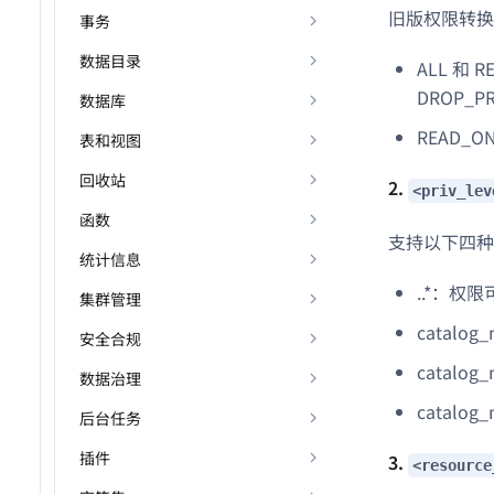
旧版权限转换
事务
数据目录
ALL 和 R
DROP_P
数据库
READ_O
表和视图
回收站
2.
<priv_lev
函数
支持以下四种
统计信息
.
.*：权限
集群管理
catalog_
安全合规
catal
数据治理
catal
后台任务
插件
3.
<resource