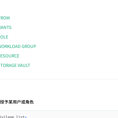
FROM
RANTS
ROLE
WORKLOAD GROUP
RESOURCE
STORAGE VAULT
授予某用户或角色
ivilege_list
>