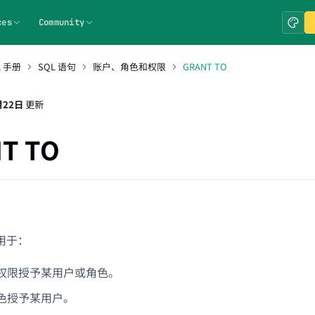
ces
Community
L 手册
SQL 语句
账户、角色和权限
GRANT TO
月22日
更新
T TO
令用于：
权限授予某用户或角色。
色授予某用户。