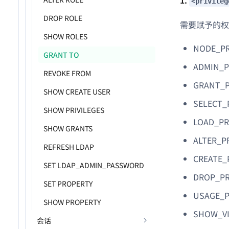
<privileg
DROP ROLE
需要赋予的权
SHOW ROLES
NODE
GRANT TO
ADMIN_
REVOKE FROM
GRAN
SHOW CREATE USER
SELEC
SHOW PRIVILEGES
LOAD_
SHOW GRANTS
ALTER
REFRESH LDAP
CREAT
SET LDAP_ADMIN_PASSWORD
DROP_
SET PROPERTY
USAGE_
SHOW PROPERTY
SHOW_V
会话