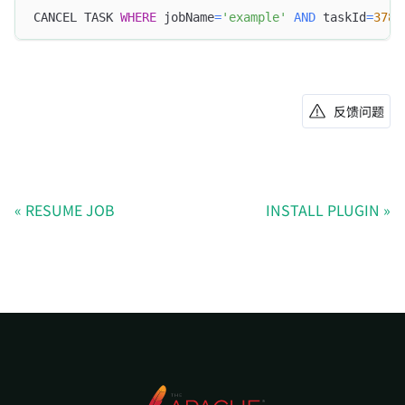
CANCEL TASK 
WHERE
 jobName
=
'example'
AND
 taskId
=
3789
反馈问题
RESUME JOB
INSTALL PLUGIN