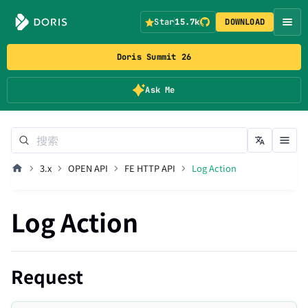
Star
15.7k
DOWNLOAD
Doris Summit 26
Ask Me
3.x
OPEN API
FE HTTP API
Log Action
Log Action
Request