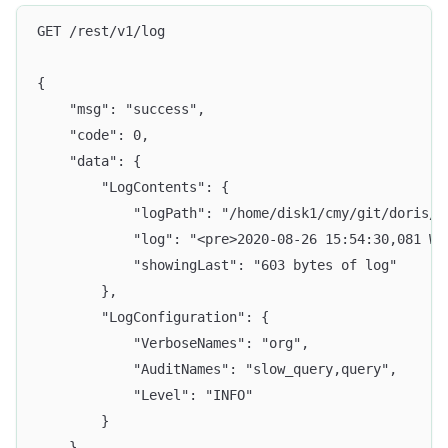
GET /rest/v1/log
{
	"msg": "success",
	"code": 0,
	"data": {
		"LogContents": {
			"logPath": "/home/disk1/cmy/git/doris
			"log": "<pre>2020-08-26 15:54:30,081
			"showingLast": "603 bytes of log"
		},
		"LogConfiguration": {
			"VerboseNames": "org",
			"AuditNames": "slow_query,query",
			"Level": "INFO"
		}
	},