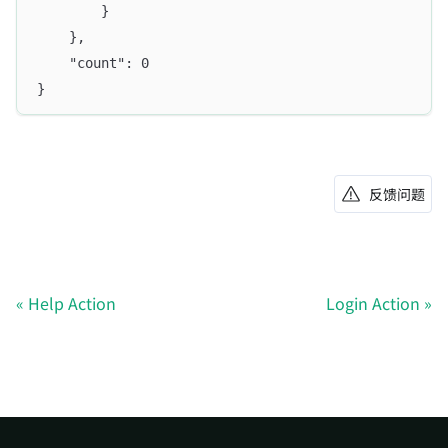
		}
	},
	"count": 0
}
反馈问题
Help Action
Login Action