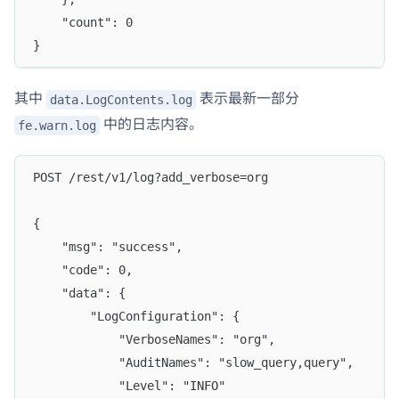
	"count": 0
}  
其中
表示最新一部分
data.LogContents.log
中的日志内容。
fe.warn.log
POST /rest/v1/log?add_verbose=org
{
	"msg": "success",
	"code": 0,
	"data": {
		"LogConfiguration": {
			"VerboseNames": "org",
			"AuditNames": "slow_query,query",
			"Level": "INFO"