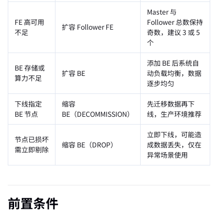
Master 与
FE 高可用
Follower 总数保持
扩容 Follower FE
不足
奇数，建议 3 或 5
个
添加 BE 后系统自
BE 存储或
扩容 BE
动负载均衡，数据
算力不足
逐步均匀
下线指定
缩容
先迁移数据再下
BE 节点
BE（DECOMMISSION）
线，生产环境推荐
立即下线，可能造
节点已损坏
缩容 BE（DROP）
成数据丢失，仅在
需立即剔除
异常场景使用
前置条件