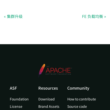
集群升级
FE 负载均衡
ASF
Resources
Community
Foundation
Download
How to contribute
License
Brand Assets
Source code