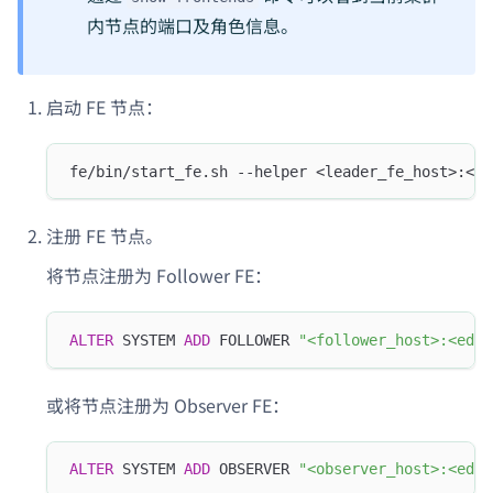
内节点的端口及角色信息。
启动 FE 节点：
fe/bin/start_fe.sh --helper <leader_fe_host>:<ed
注册 FE 节点。
将节点注册为 Follower FE：
ALTER
 SYSTEM 
ADD
 FOLLOWER 
"<follower_host>:<edit
或将节点注册为 Observer FE：
ALTER
 SYSTEM 
ADD
 OBSERVER 
"<observer_host>:<edit