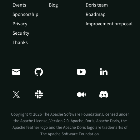
Events
Blog
Doris team
Sponsorship
Roadmap
Privacy
Improvement proposal
Security
Thanks
Doris Summit 26
↗
October 21–22 · Virtual event
Copyright © 2026 The Apache Software Foundation,Licensed under
the
Apache License, Version 2.0
. Apache, Doris, Apache Doris, the
Apache feather logo and the Apache Doris logo are trademarks of
The Apache Software Foundation.
↗