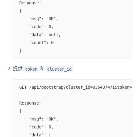
Response:
{
	"msg": "OK",
	"code": 0,
	"data": null,
	"count": 0
}
提供
和
token
cluster_id
GET /api/bootstrap?cluster_id=935437471&token=ad
Response:
{
	"msg": "OK",
	"code": 0,
	"data": {