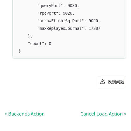
		"queryPort": 9030,
		"rpcPort": 9020,
        "arrowFlightSqlPort": 9040,
		"maxReplayedJournal": 17287
	},
	"count": 0
}
反馈问题
Backends Action
Cancel Load Action