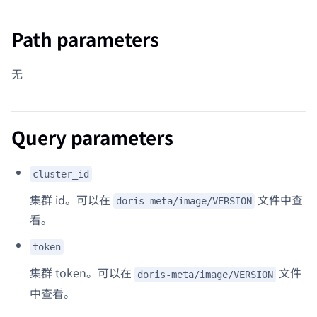
Path parameters
无
Query parameters
cluster_id
集群 id。可以在
文件中查
doris-meta/image/VERSION
看。
token
集群 token。可以在
文件
doris-meta/image/VERSION
中查看。