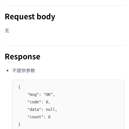
Request body
无
Response
不提供参数
{
	"msg": "OK",
	"code": 0,
	"data": null,
	"count": 0
}