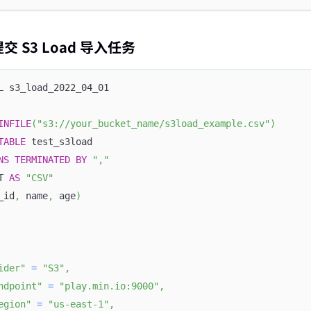
提交 S3 Load 导入任务
L s3_load_2022_04_01
INFILE
(
"s3://your_bucket_name/s3load_example.csv"
)
TABLE
 test_s3load
NS
TERMINATED
BY
","
T 
AS
"CSV"
_id
,
 name
,
 age
)
ider"
=
"S3"
,
ndpoint"
=
"play.min.io:9000"
,
egion"
=
"us-east-1"
,