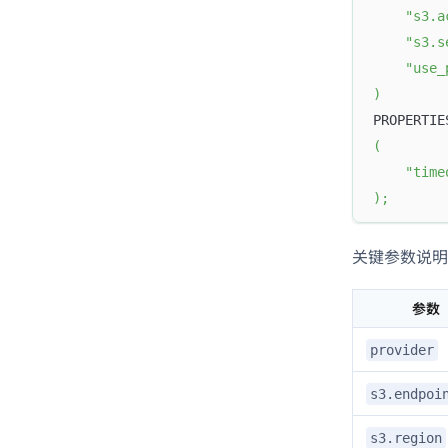
"s3.a
"s3.s
"use_
)
PROPERTIE
(
"time
)
;
关键参数说明
参数
provider
s3.endpoi
s3.region