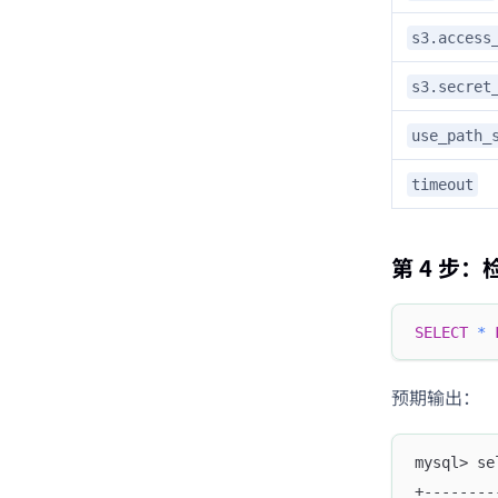
s3.access
s3.secret
use_path_
timeout
第 4 步
SELECT
*
预期输出：
mysql> se
+--------