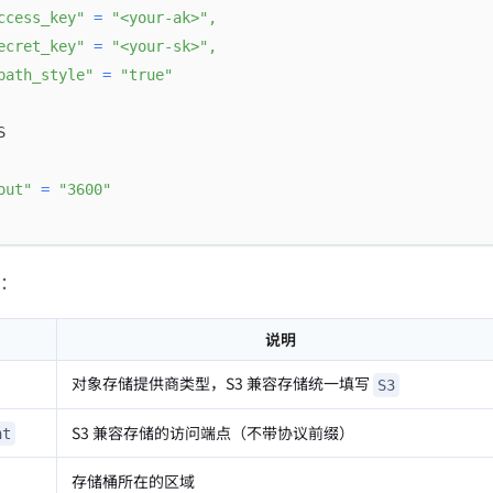
ccess_key"
=
"<your-ak>"
,
ecret_key"
=
"<your-sk>"
,
path_style"
=
"true"
S
out"
=
"3600"
：
说明
对象存储提供商类型，S3 兼容存储统一填写
S3
S3 兼容存储的访问端点（不带协议前缀）
nt
存储桶所在的区域