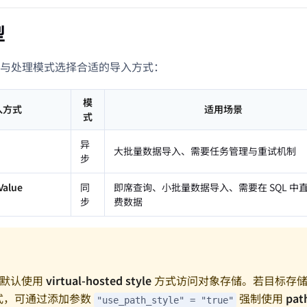
型
与处理模式选择合适的导入方式：
模
入方式
适用场景
式
异
大批量数据导入、需要任务管理与重试机制
步
Value
同
即席查询、小批量数据导入、需要在 SQL 中
步
费数据
K 默认使用
virtual-hosted style
方式访问对象存储。若目标存储
式，可通过添加参数
强制使用
pat
"use_path_style" = "true"