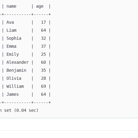
 | name      | age  |
-+-----------+------+
 | Ava       |   17 |
 | Liam      |   64 |
 | Sophia    |   32 |
 | Emma      |   37 |
 | Emily     |   25 |
 | Alexander |   60 |
 | Benjamin  |   35 |
 | Olivia    |   28 |
 | William   |   69 |
 | James     |   64 |
-+-----------+------+
n set (0.04 sec)