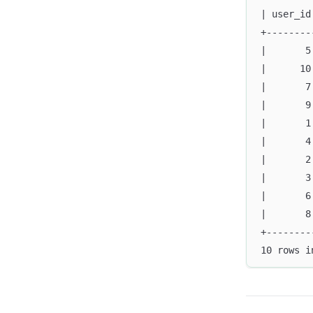
| user_id
+--------
|       5
|      10
|       7
|       9
|       1
|       4
|       2
|       3
|       6
|       8
+--------
10 rows i