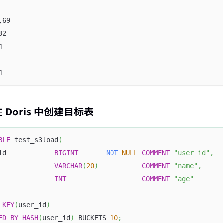
,69
32
4
4
在 Doris 中创建目标表
BLE
 test_s3load
(
id            
BIGINT
NOT
NULL
COMMENT
"user id"
,
              
VARCHAR
(
20
)
COMMENT
"name"
,
              
INT
COMMENT
"age"
KEY
(
user_id
)
ED
BY
HASH
(
user_id
)
 BUCKETS 
10
;