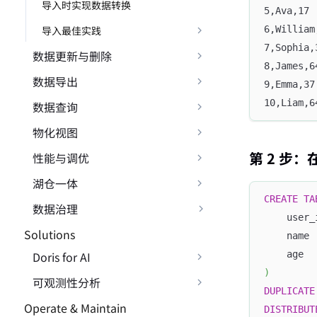
导入时实现数据转换
5,Ava,17
导入最佳实践
6,William
7,Sophia,
数据更新与删除
8,James,6
数据导出
9,Emma,37
10,Liam,6
数据查询
物化视图
第 2 步：
性能与调优
湖仓一体
CREATE
TA
数据治理
    user_
Solutions
    name 
Doris for AI
    age  
)
可观测性分析
DUPLICATE
Operate & Maintain
DISTRIBUT