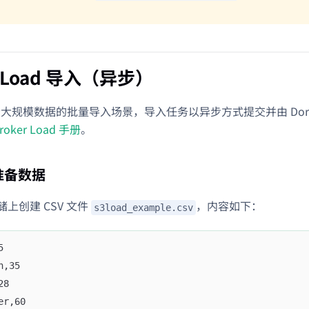
 Load 导入（异步）
 适合大规模数据的批量导入场景，导入任务以异步方式提交并由 Dor
roker Load 手册
。
：准备数据
储上创建 CSV 文件
，内容如下：
s3load_example.csv
5
n,35
28
er,60