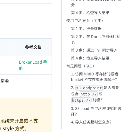
务
第 4 步：检查导入结果
使用 TVF 导入（同步）
第 1 步：准备数据
第 2 步：在 Doris 中创建目标
表
参考文档
第 3 步：通过 TVF 同步导入
第 4 步：检查导入结果
Broker Load 手
常见问题（FAQ）
册
1. 访问 MinIO 等存储时报错
bucket 不存在或无法解析？
直接消
-
2.
是否需要
s3.endpoint
包含
或
http://
前缀？
https://
3. S3 Load 与 TVF 应该如何选
择？
系统未开启或不支
4. 导入任务超时怎么办？
h style
方式。