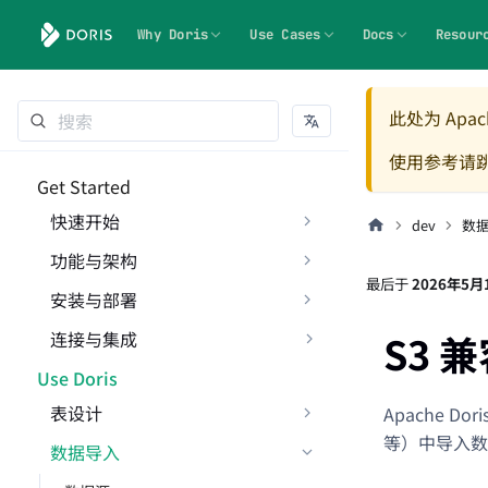
Why Doris
Use Cases
Docs
Resour
此处为 Apach
使用参考请
Get Started
快速开始
dev
数
功能与架构
最后
于
2026年5月
安装与部署
S3 
连接与集成
Use Doris
表设计
Apache D
等）中导入数
数据导入