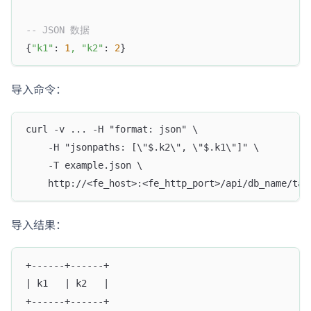
-- JSON 数据
{
"k1"
: 
1
,
"k2"
: 
2
}
导入命令：
curl -v ... -H "format: json" \
    -H "jsonpaths: [\"$.k2\", \"$.k1\"]" \
    -T example.json \
    http://<fe_host>:<fe_http_port>/api/db_name/tab
导入结果：
+------+------+
| k1   | k2   |
+------+------+