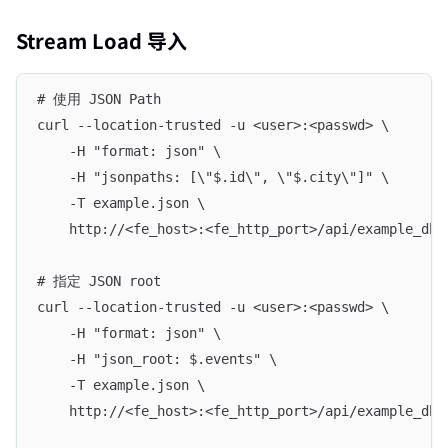
Stream Load 导入
# 使用 JSON Path
curl --location-trusted -u <user>:<passwd> \
    -H "format: json" \
    -H "jsonpaths: [\"$.id\", \"$.city\"]" \
    -T example.json \
    http://<fe_host>:<fe_http_port>/api/example_db/
# 指定 JSON root
curl --location-trusted -u <user>:<passwd> \
    -H "format: json" \
    -H "json_root: $.events" \
    -T example.json \
    http://<fe_host>:<fe_http_port>/api/example_db/