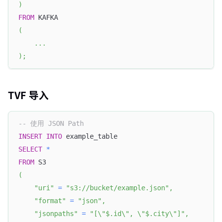
)
FROM
 KAFKA
(
.
.
.
)
;
TVF 导入
-- 使用 JSON Path
INSERT
INTO
 example_table
SELECT
*
FROM
 S3
(
"uri"
=
"s3://bucket/example.json"
,
"format"
=
"json"
,
"jsonpaths"
=
"[\"$.id\", \"$.city\"]"
,