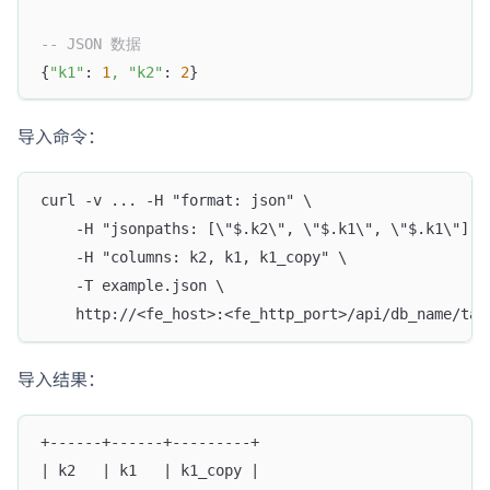
-- JSON 数据
{
"k1"
: 
1
,
"k2"
: 
2
}
导入命令：
curl -v ... -H "format: json" \
    -H "jsonpaths: [\"$.k2\", \"$.k1\", \"$.k1\"]" 
    -H "columns: k2, k1, k1_copy" \
    -T example.json \
    http://<fe_host>:<fe_http_port>/api/db_name/tab
导入结果：
+------+------+---------+
| k2   | k1   | k1_copy |