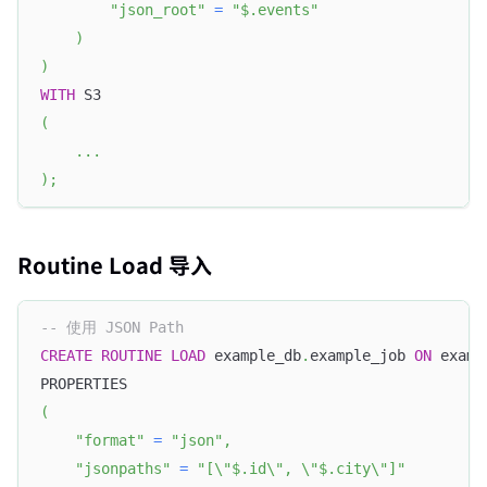
"json_root"
=
"$.events"
)
)
WITH
 S3
(
.
.
.
)
;
Routine Load 导入
-- 使用 JSON Path
CREATE
ROUTINE
LOAD
 example_db
.
example_job 
ON
 examp
PROPERTIES
(
"format"
=
"json"
,
"jsonpaths"
=
"[\"$.id\", \"$.city\"]"