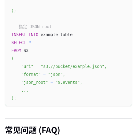
.
.
.
)
;
-- 指定 JSON root
INSERT
INTO
 example_table
SELECT
*
FROM
 S3
(
"uri"
=
"s3://bucket/example.json"
,
"format"
=
"json"
,
"json_root"
=
"$.events"
,
Doris Summit 26
↗
October 21–22 · Virtual event
.
.
.
)
;
常见问题 (FAQ)
↗