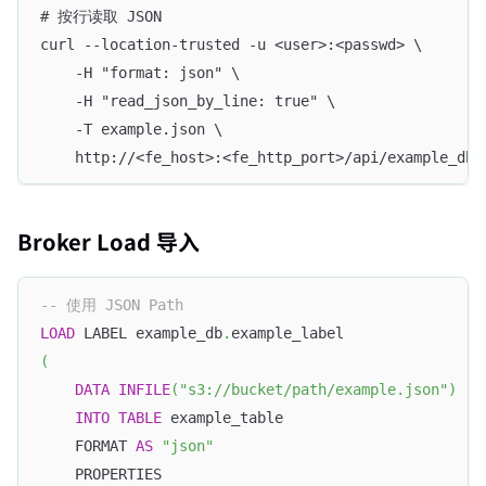
# 按行读取 JSON
curl --location-trusted -u <user>:<passwd> \
    -H "format: json" \
    -H "read_json_by_line: true" \
    -T example.json \
    http://<fe_host>:<fe_http_port>/api/example_db/
Broker Load 导入
-- 使用 JSON Path
LOAD
 LABEL example_db
.
example_label
(
DATA
INFILE
(
"s3://bucket/path/example.json"
)
INTO
TABLE
 example_table
    FORMAT 
AS
"json"
    PROPERTIES