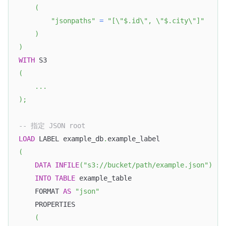
(
"jsonpaths"
=
"[\"$.id\", \"$.city\"]"
)
)
WITH
 S3
(
.
.
.
)
;
-- 指定 JSON root
LOAD
 LABEL example_db
.
example_label
(
DATA
INFILE
(
"s3://bucket/path/example.json"
)
INTO
TABLE
 example_table
    FORMAT 
AS
"json"
    PROPERTIES
(