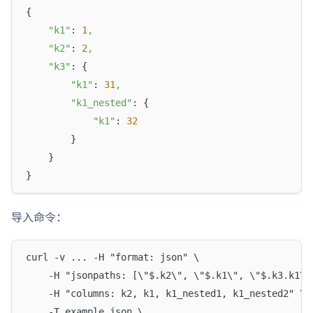
{
"k1"
: 
1
,
"k2"
: 
2
,
"k3"
: {
"k1"
: 
31
,
"k1_nested"
: {
"k1"
: 
32
        }
    }
}
导入命令：
curl -v ... -H "format: json" \
    -H "jsonpaths: [\"$.k2\", \"$.k1\", \"$.k3.k1\"
    -H "columns: k2, k1, k1_nested1, k1_nested2" \
    -T example.json \