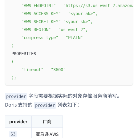
"AWS_ENDPOINT"
=
"https://s3.us-west-2.amazonaw
"AWS_ACCESS_KEY"
=
"<your-ak>"
,
"AWS_SECRET_KEY"
=
"<your-sk>"
,
"AWS_REGION"
=
"us-west-2"
,
"compress_type"
=
"PLAIN"
)
PROPERTIES
(
"timeout"
=
"3600"
)
;
字段需要根据实际的对象存储服务商填写。
provider
Doris 支持的
列表如下：
provider
provider
厂商
亚马逊 AWS
S3