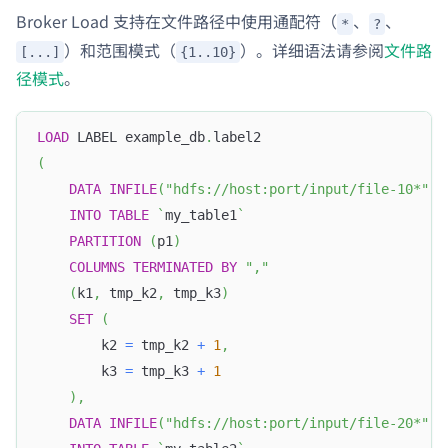
Broker Load 支持在文件路径中使用通配符（
、
、
*
?
）和范围模式（
）。详细语法请参阅
文件路
[...]
{1..10}
径模式
。
LOAD
 LABEL example_db
.
label2
(
DATA
INFILE
(
"hdfs://host:port/input/file-10*"
)
INTO
TABLE
`
my_table1
`
PARTITION
(
p1
)
COLUMNS
TERMINATED
BY
","
(
k1
,
 tmp_k2
,
 tmp_k3
)
SET
(
        k2 
=
 tmp_k2 
+
1
,
        k3 
=
 tmp_k3 
+
1
)
,
DATA
INFILE
(
"hdfs://host:port/input/file-20*"
)