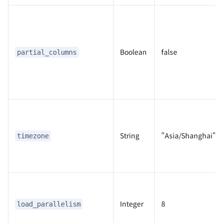
Boolean
false
partial_columns
String
"Asia/Shanghai"
timezone
Integer
8
load_parallelism