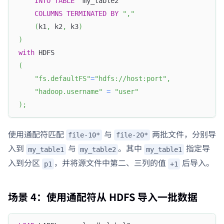
INTO
TABLE
`
my_table2
`
COLUMNS
TERMINATED
BY
","
(
k1
,
 k2
,
 k3
)
)
with
 HDFS
(
"fs.defaultFS"
=
"hdfs://host:port"
,
"hadoop.username"
=
"user"
)
;
使用通配符匹配
与
两批文件，分别导
file-10*
file-20*
入到
与
。其中
指定导
my_table1
my_table2
my_table1
入到分区
，并将源文件中第二、三列的值
后导入。
p1
+1
场景 4：使用通配符从 HDFS 导入一批数据