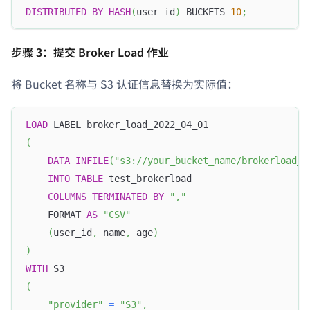
DISTRIBUTED
BY
HASH
(
user_id
)
 BUCKETS 
10
;
步骤 3：提交 Broker Load 作业
将 Bucket 名称与 S3 认证信息替换为实际值：
LOAD
 LABEL broker_load_2022_04_01
(
DATA
INFILE
(
"s3://your_bucket_name/brokerload_e
INTO
TABLE
 test_brokerload
COLUMNS
TERMINATED
BY
","
    FORMAT 
AS
"CSV"
(
user_id
,
 name
,
 age
)
)
WITH
 S3
(
"provider"
=
"S3"
,