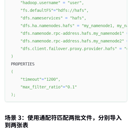
"hadoop.username"
=
"user"
,
"fs.defaultFS"
=
"hdfs://hafs"
,
"dfs.nameservices"
=
"hafs"
,
"dfs.ha.namenodes.hafs"
=
"my_namenode1, my_nam
"dfs.namenode.rpc-address.hafs.my_namenode1"
=
"dfs.namenode.rpc-address.hafs.my_namenode2"
=
"dfs.client.failover.proxy.provider.hafs"
=
"or
)
PROPERTIES
(
"timeout"
=
"1200"
,
"max_filter_ratio"
=
"0.1"
)
;
场景 3：使用通配符匹配两批文件，分别导入
到两张表