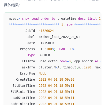
具体结果：
mysql
>
show
load
order
by
 createtime 
desc
limit
1
\G
*
*
*
*
*
*
*
*
*
*
*
*
*
*
*
*
*
*
*
*
*
*
*
*
*
*
*
1.
row
*
*
*
*
*
*
*
*
*
*
*
*
*
*
*
*
         JobId: 
41326624
         Label: broker_load_2022_04_01
         State: FINISHED
      Progress: ETL:
100
%
;
LOAD
:
100
%
Type
: BROKER
       EtlInfo: unselected
.
rows
=
0
;
 dpp
.
abnorm
.
ALL
=
0
      TaskInfo: cluster:N
/
A
;
 timeout
(
s
)
:
1200
;
 max_f
      ErrorMsg: 
NULL
    CreateTime: 
2022
-
04
-
01
18
:
59
:
06
  EtlStartTime: 
2022
-
04
-
01
18
:
59
:
11
 EtlFinishTime: 
2022
-
04
-
01
18
:
59
:
11
 LoadStartTime: 
2022
-
04
-
01
18
:
59
:
11
LoadFinishTime: 
2022
-
04
-
01
18
:
59
:
11