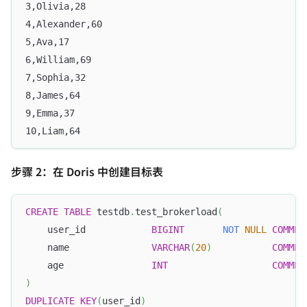
3,Olivia,28
4,Alexander,60
5,Ava,17
6,William,69
7,Sophia,32
8,James,64
9,Emma,37
10,Liam,64
步骤 2：在 Doris 中创建目标表
CREATE
TABLE
 testdb
.
test_brokerload
(
    user_id            
BIGINT
NOT
NULL
COMMEN
    name               
VARCHAR
(
20
)
COMMEN
    age                
INT
COMMEN
)
DUPLICATE
KEY
(
user_id
)