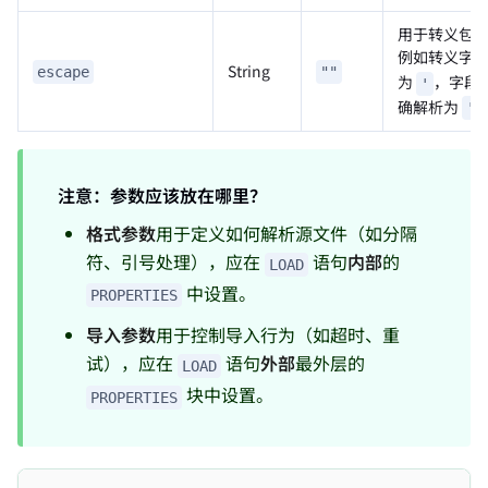
用于转义包
例如转义字
String
escape
""
为
，字段
'
确解析为
'b
注意：参数应该放在哪里？
格式参数
用于定义如何解析源文件（如分隔
符、引号处理），应在
语句
内部
的
LOAD
中设置。
PROPERTIES
导入参数
用于控制导入行为（如超时、重
试），应在
语句
外部
最外层的
LOAD
块中设置。
PROPERTIES