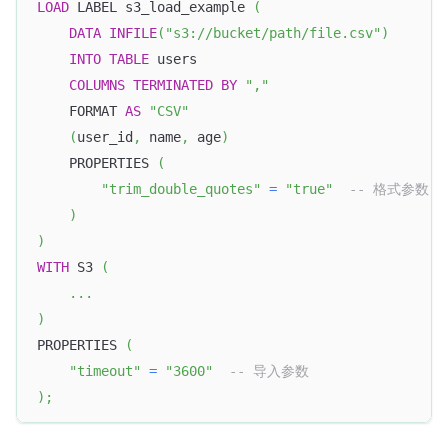
LOAD
 LABEL s3_load_example 
(
DATA
INFILE
(
"s3://bucket/path/file.csv"
)
INTO
TABLE
 users
COLUMNS
TERMINATED
BY
","
    FORMAT 
AS
"CSV"
(
user_id
,
 name
,
 age
)
    PROPERTIES 
(
"trim_double_quotes"
=
"true"
-- 格式参数
)
)
WITH
 S3 
(
.
.
.
)
PROPERTIES 
(
"timeout"
=
"3600"
-- 导入参数
)
;