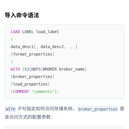
导入命令语法
LOAD
 LABEL load_label
(
data_desc1
[
,
 data_desc2
,
.
.
.
]
[
format_properties
]
)
WITH
[
S3
|
HDFS
|
BROKER broker_name
]
[
broker_properties
]
[
load_properties
]
[
COMMENT
"comments"
]
;
子句指定如何访问存储系统，
是
WITH
broker_properties
该访问方式的配置参数：