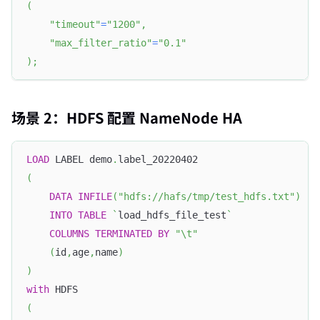
(
"timeout"
=
"1200"
,
"max_filter_ratio"
=
"0.1"
)
;
场景 2：HDFS 配置 NameNode HA
LOAD
 LABEL demo
.
label_20220402
(
DATA
INFILE
(
"hdfs://hafs/tmp/test_hdfs.txt"
)
INTO
TABLE
`
load_hdfs_file_test
`
COLUMNS
TERMINATED
BY
"\t"
(
id
,
age
,
name
)
)
with
 HDFS
(