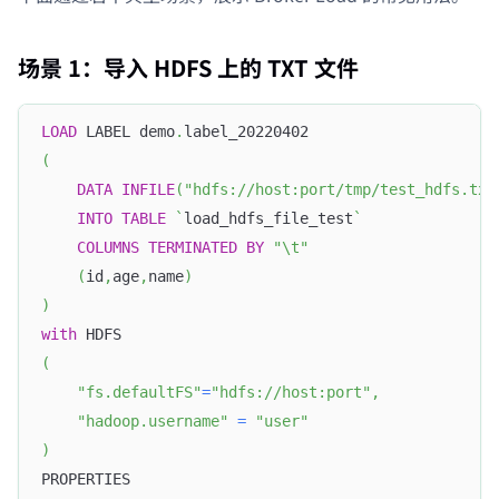
场景 1：导入 HDFS 上的 TXT 文件
LOAD
 LABEL demo
.
label_20220402
(
DATA
INFILE
(
"hdfs://host:port/tmp/test_hdfs.txt
INTO
TABLE
`
load_hdfs_file_test
`
COLUMNS
TERMINATED
BY
"\t"
(
id
,
age
,
name
)
)
with
 HDFS
(
"fs.defaultFS"
=
"hdfs://host:port"
,
"hadoop.username"
=
"user"
)
PROPERTIES