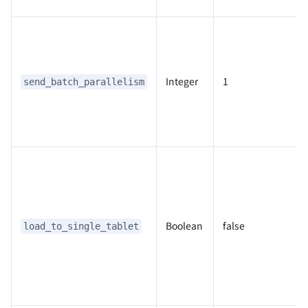
Integer
1
send_batch_parallelism
Boolean
false
load_to_single_tablet