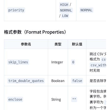
/
HIGH
priority
NORMAL
NORMAL
/
LOW
格式参数（Format Properties）
参数名
类型
默认值
跳过 CSV 
格式为
csv_
Integer
skip_lines
0
csv_with_
时无效
Boolean
是否去除字
trim_double_quotes
false
字段包含换
裹字符。例
String
enclose
""
裹字符为
'
析为一个字