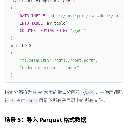
LOAD
 LABEL example_db
.
label3
(
DATA
INFILE
(
"hdfs://host:port/user/doris/data/*
INTO
TABLE
`
my_table
`
COLUMNS
TERMINATED
BY
"\\x01"
)
with
 HDFS
(
"fs.defaultFS"
=
"hdfs://host:port"
,
"hadoop.username"
=
"user"
)
;
Doris Summit 26
↗
October 21–22 · Virtual event
指定分隔符为 Hive 常用的默认分隔符
，并使用通配
\\x01
符
指定
目录下所有子目录中的所有文件。
*
data
场景 5：导入 Parquet 格式数据
↗