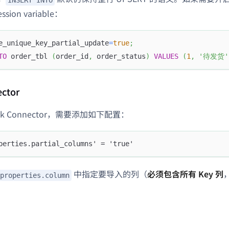
ion variable：
e_unique_key_partial_update
=
true
;
TO
 order_tbl 
(
order_id
,
 order_status
)
VALUES
(
1
,
'待发货'
ector
nk Connector，需要添加如下配置：
perties.partial_columns' = 'true'
中指定要导入的列（
必须包含所有 Key 列
properties.column