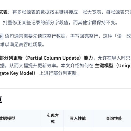
宽表
：将多张源表的数据按主键拼接成一张大宽表，每张源表只
：批量修正某些记录的部分字段值，而其他字段保持不变。
语句通常需要先读取整行数据，再写回完整行，这种「读—改
E
难以满足高吞吐场景。
部分列更新（Partial Column Update）能力
，允许在导入时只
数据，从而大幅提升更新效率。本文介绍如何在
主键模型（Unique
ate Key Model）
上进行部分列更新。
览
实现方
数据模型
写入性能
查询性能
式