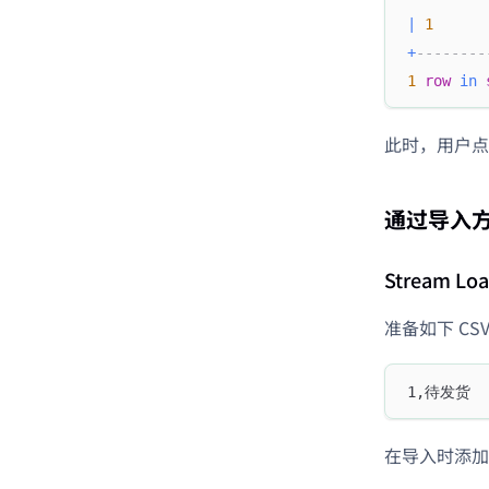
|
1
+
--------
1
row
in
此时，用户点
通过导入
Stream Loa
准备如下 CS
1,待发货
在导入时添加如