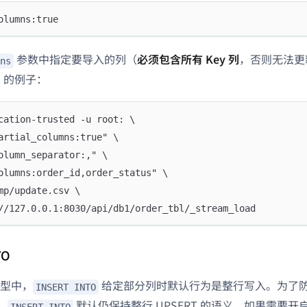
olumns:true
参数中指定要导入的列（
必须包含所有 Key 列
，否则无法更
ns
ad 的例子：
cation-trusted -u root: \
artial_columns:true" \
olumn_separator:," \
olumns:order_id,order_status" \
mp/update.csv \
//127.0.0.1:8030/api/db1/order_tbl/_stream_load
TO
型中，
给定部分列时默认行为是整行写入。为了防止误
INSERT INTO
中，
默认仍保持整行 UPSERT 的语义。如果需要
INSERT INTO