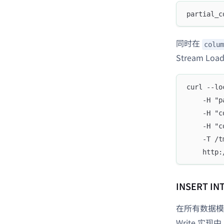
partial_c
同时在
colum
Stream Lo
curl --lo
    -H "p
    -H "c
    -H "c
    -T /t
    http:
INSERT IN
在所有数据模
Write 实现