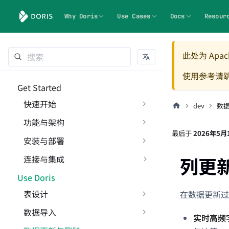
Why Doris
Use Cases
Docs
Resour
此处为 Apach
使用参考请
Get Started
快速开始
dev
数
功能与架构
最后
于
2026年5月
安装与部署
列更
连接与集成
Use Doris
表设计
在数据更新过
数据导入
实时高频