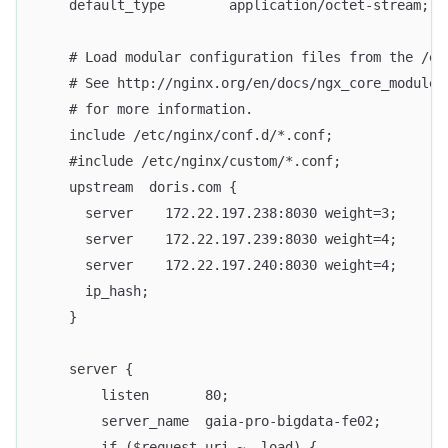
    default_type        application/octet-stream;
    # Load modular configuration files from the /et
    # See http://nginx.org/en/docs/ngx_core_module.
    # for more information.
    include /etc/nginx/conf.d/*.conf;
    #include /etc/nginx/custom/*.conf;
    upstream  doris.com {
      server    172.22.197.238:8030 weight=3;
      server    172.22.197.239:8030 weight=4;
      server    172.22.197.240:8030 weight=4;
      ip_hash;
    }
    server {
        listen       80;
        server_name  gaia-pro-bigdata-fe02;
        if ($request_uri ~ _load) {