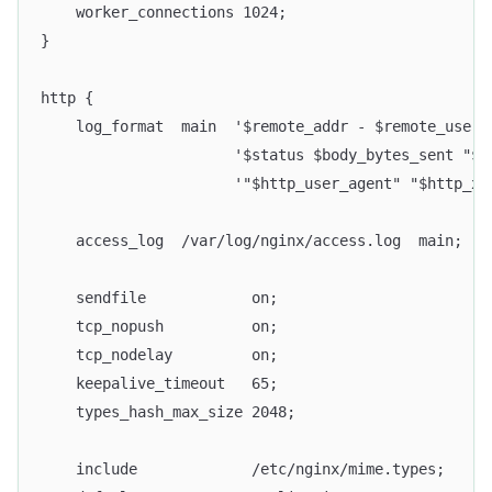
    worker_connections 1024;
}
http {
    log_format  main  '$remote_addr - $remote_user 
                      '$status $body_bytes_sent "$h
                      '"$http_user_agent" "$http_x_
    access_log  /var/log/nginx/access.log  main;
    sendfile            on;
    tcp_nopush          on;
    tcp_nodelay         on;
    keepalive_timeout   65;
    types_hash_max_size 2048;
    include             /etc/nginx/mime.types;