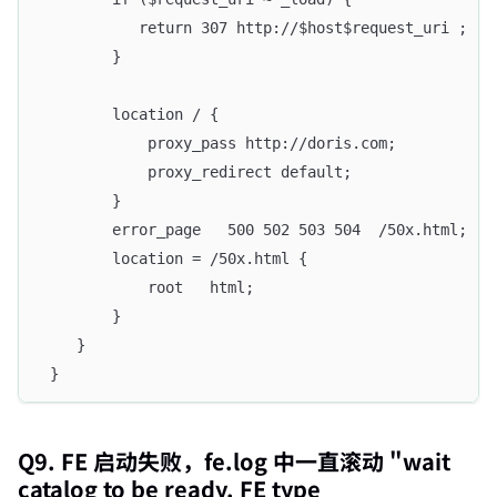
           return 307 http://$host$request_uri ;
        }
        location / {
            proxy_pass http://doris.com;
            proxy_redirect default;
        }
        error_page   500 502 503 504  /50x.html;
        location = /50x.html {
            root   html;
        }
    }
 }
Q9. FE 启动失败，fe.log 中一直滚动 "wait
catalog to be ready. FE type